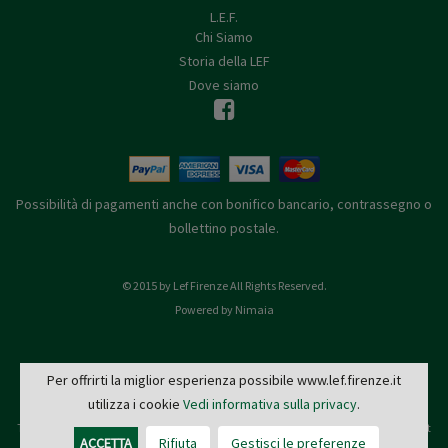
L.E.F.
Chi Siamo
Storia della LEF
Dove siamo
Possibilità di pagamenti anche con bonifico bancario, contrassegno o
bollettino postale.
© 2015 by Lef Firenze All Rights Reserved.
Powered by Nimaia
Per offrirti la miglior esperienza possibile www.lef.firenze.it
utilizza i cookie
Vedi informativa sulla privacy
.
L.E.F. - Via de' Pucci, 4 - 50122 Firenze
Tel: 055 579921 - Fax: 055 2399342 - C.F. e P.IVA 03745190482 -
editrice@lef.firenze.it
ACCETTA
Rifiuta
Gestisci le preferenze