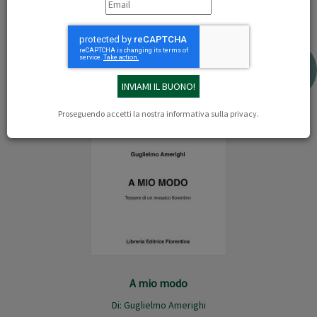
1
2
3
4
5
6
-5%
Proseguendo accetti la nostra
informativa sulla privacy
.
A mio modo
Di:
Guglielmo Amerighi