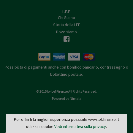
L.E.F.
Chi Siamo
Storia della LEF
Dove siamo
Possibilità di pagamenti anche con bonifico bancario, contrassegno o
bollettino postale.
© 2015 by Lef Firenze All Rights Reserved.
Powered by Nimaia
Per offrirti la miglior esperienza possibile www.lef.firenze.it
utilizza i cookie
Vedi informativa sulla privacy
.
L.E.F. - Via de' Pucci, 4 - 50122 Firenze