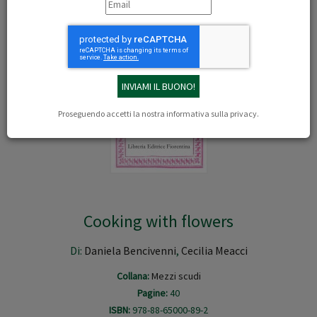
Proseguendo accetti la nostra
informativa sulla privacy
.
Cooking with flowers
Di:
Daniela Bencivenni
,
Cecilia Meacci
Collana:
Mezzi scudi
Pagine:
40
ISBN:
978-88-65000-89-2