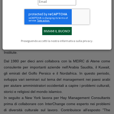
Terence Ward cresce prima in Arabia Saudita
e poi in Iran. Si laurea in scienze politiche
all’Università di Berkeley in California,
continuando gli studi all’American University
del Cairo, dove si specializza in storia del
Medio Oriente e dei movimenti politici islamici
nei paesi arabi e nel continente africano.
Proseguendo accetti la nostra
informativa sulla privacy
.
Ottiene poi a Ginevra l’MBA dall’International Management
Institute.
Dal 1980 per dieci anni collabora con la MEIRC di Atene come
consulente per importanti aziende nell’Arabia Saudita, il Kuwait,
gli emirati del Golfo Persico e il Nordafrica. In questo periodo,
sviluppa vari seminari sul tema del management nei paesi arabi
per aiutare amministratori occidentali a capire i problemi culturali,
storici e religiosi del mondo islamico.
In seguito a New York lavora per Hay Management Consultants
prima di collaborare con InterChange come esperto nei problemi
di diversità culturale sul lavoro. Contribuisce all’esposto "The