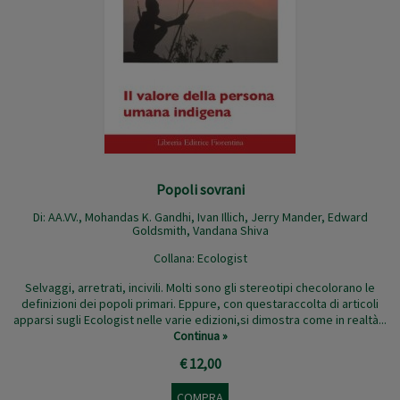
Popoli sovrani
Di: AA.VV.,
Mohandas K. Gandhi
,
Ivan Illich
,
Jerry Mander
,
Edward
Goldsmith
,
Vandana Shiva
Collana:
Ecologist
Selvaggi, arretrati, incivili. Molti sono gli stereotipi checolorano le
definizioni dei popoli primari. Eppure, con questaraccolta di articoli
apparsi sugli Ecologist nelle varie edizioni,si dimostra come in realtà...
Continua »
€ 12,00
COMPRA