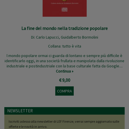
La fine del mondo nella tradizione popolare
Di:
Carlo Lapucci
,
Guidalberto Bormolini
Collana:
tutto è vita
l mondo popolare ormai ci guarda di lontano e sempre più difficile è
identificarlo oggi, in una società frullata e manipolata dalla rivoluzione
industriale e postindustriale con la base culturale fatta da Google....
Continua »
€ 9,00
COMPRA
NEWSLETTER
Iscriviti adesso alla newsletter di LEF Firenze, verrai sempre aggiornato sulle
offerte e le novità in arrivo.