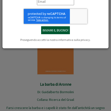
Proseguendo accetti la nostra
informativa sulla privacy
.
La barba di Aronne
Di:
Guidalberto Bormolini
Collana:
Ricerca del Graal
Farsi crescere la barba e i capelli è stato fin dall’antichità un segno