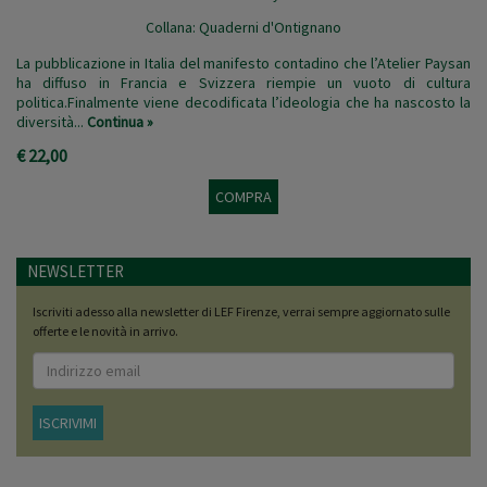
Collana:
Quaderni d'Ontignano
La pubblicazione in Italia del manifesto contadino che l’Atelier Paysan
ha diffuso in Francia e Svizzera riempie un vuoto di cultura
politica.Finalmente viene decodificata l’ideologia che ha nascosto la
diversità...
Continua »
€ 22,00
COMPRA
NEWSLETTER
Iscriviti adesso alla newsletter di LEF Firenze, verrai sempre aggiornato sulle
offerte e le novità in arrivo.
ISCRIVIMI