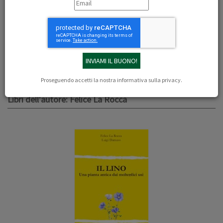
docente di “Produzioni di Piante Officinali e
Biocide” e di “Floricoltura” nell’Università
degli Studi di Firenze.
Autore o co-autore di alcuni libri e di diverse
pubblicazioni su riviste nazionali e
internazionali
.
Proseguendo accetti la nostra
informativa sulla privacy
.
Libri dell'autore: Felice La Rocca