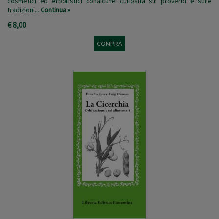
cosmetici ed erboristici conalcune curiosità sui proverbi e sulle
tradizioni...
Continua »
€ 8,00
COMPRA