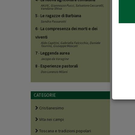
AA.VV.,
Giannozzo Pucci
,
Salvatore Ceccarelli
,
Vandana Shiva
5
-
Le ragazze di Barbiana
Sandra Passerotti
6
-
La compresenza dei morti e dei
viventi
Aldo Capitini
,
Gabriella Falcicchio
,
Daniele
Taurino
,
Giuseppe Moscati
7
-
Leggenda aurea
Jacopo da Varagine
8
-
Esperienze pastorali
Don Lorenzo Milani
CATEGORIE
Cristianesimo
Vita nei campi
Toscana e tradizioni popolari