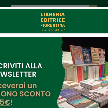
tot. € 0,00
EVENTI
COLLABORAZIONI
CONTATTI
CE
MULTIMEDIA
arlo Chisci
ell'autore: Giancarlo Chisci
Il Cren
Di:
Giancarlo Chisci
,
Felice La Rocca