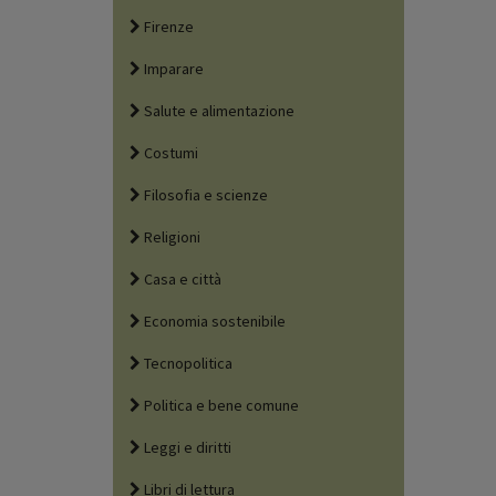
Firenze
Imparare
Salute e alimentazione
Costumi
Filosofia e scienze
Religioni
Casa e città
Economia sostenibile
Tecnopolitica
Politica e bene comune
Leggi e diritti
Libri di lettura