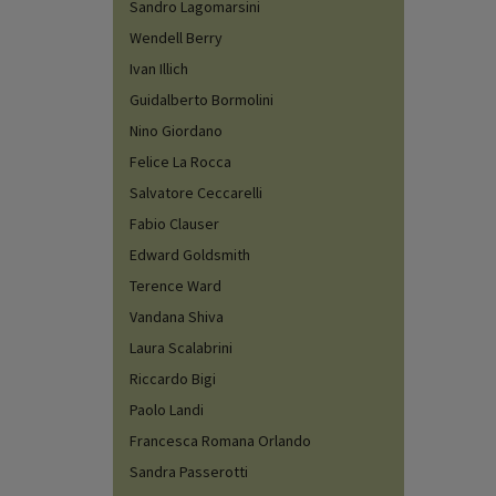
Sandro Lagomarsini
Wendell Berry
Ivan Illich
Guidalberto Bormolini
Nino Giordano
Felice La Rocca
Salvatore Ceccarelli
Fabio Clauser
Edward Goldsmith
Terence Ward
Vandana Shiva
Laura Scalabrini
Riccardo Bigi
Paolo Landi
Francesca Romana Orlando
Sandra Passerotti