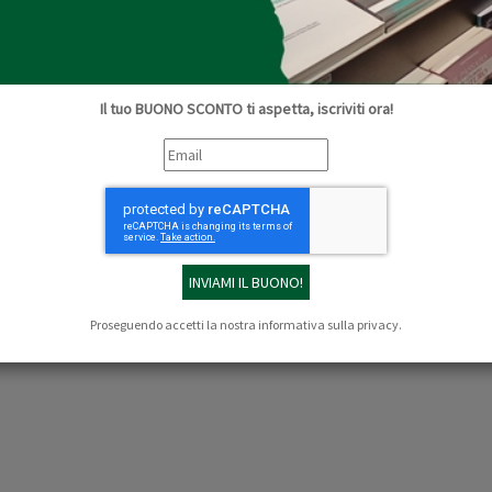
Collana:
Quaderni d'Ontignano
Questo lavoro non ha altra pretesa che di metter
conoscenza di questa antica e importante 
(origine,...
Continua »
Il tuo BUONO SCONTO ti aspetta, iscriviti ora!
€ 8,00
COMPRA
Proseguendo accetti la nostra
informativa sulla privacy
.