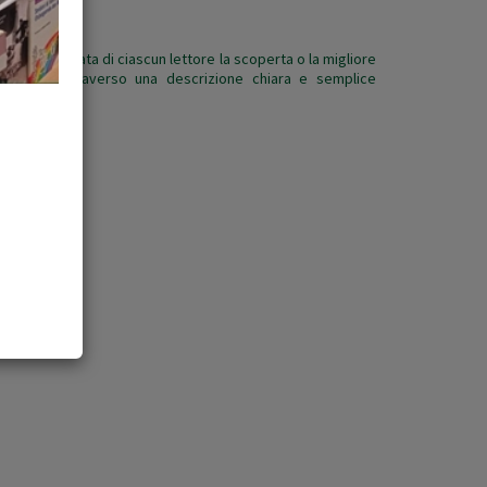
e alla portata di ciascun lettore la scoperta o la migliore
spezia, attraverso una descrizione chiara e semplice