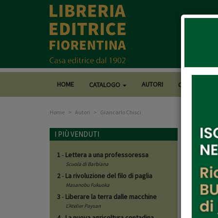
HOME
AUTORI
CATALOGO
CASA EDITRI
Home
Autori
Giancarlo Chisci
Gianc
I PIÙ VENDUTI
1
-
Lettera a una professoressa
Libri d
Scuola di Barbiana
2
-
La rivoluzione del filo di paglia
Masanobu Fukuoka
3
-
Liberare la terra dalle macchine
L'Atelier Paysan
4
-
La nuova agricoltura contadina