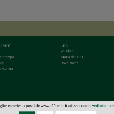
AMENTI
L.E.F.
Chi Siamo
e stampa
Storia della LEF
ter
Dove siamo
RAZIONI
miglior esperienza possibile www.lef.firenze.it utilizza i cookie
Vedi informati
L.E.F. - Via de' Pucci, 4 - 50122 Firenze
Tel: 055 579921 - Fax: 055 2399342 - C.F. e P.IVA 03745190482 -
editrice@lef.firenze.it