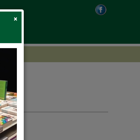
Close
×