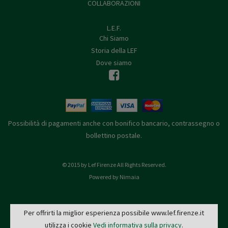
COLLABORAZIONI
L.E.F.
Chi Siamo
Storia della LEF
Dove siamo
Possibilità di pagamenti anche con bonifico bancario, contrassegno o
bollettino postale.
© 2015 by Lef Firenze All Rights Reserved.
Powered by Nimaia
Per offrirti la miglior esperienza possibile www.lef.firenze.it
utilizza i cookie
Vedi informativa sulla privacy
.
L.E.F. - Via de' Pucci, 4 - 50122 Firenze