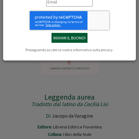
Proseguendo accetti la nostra
informativa sulla privacy
.
Leggenda aurea
Tradotto dal latino da Cecilia Lisi
Di:
Jacopo da Varagine
Editore:
Libreria Editrice Fiorentina
Collana:
I libri della fede