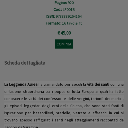
Pagine:
920
Cod.:
LF001B
ISBN:
9788889264164
Formato:
16 tavole f.t.
€ 45,00
COMPRA
Scheda dettagliata
La Leggenda Aurea
ha tramandato per secoli la
vita dei santi
con una
diffusione straordnaria tra i popoli di tutta Europa ai quali ha fatto
conoscere le virtù dei confessori e delle vergini, i trionfi dei martiri,
gli episodi leggedari degli eroi della Chiesa, che sono stati fonti di
ispirazione per bassorilievi, predelle, vetrate e affreschi in cui si
trovano spesso raffigurati i santi negli atteggiamenti raccontati da
Jacopo da Varagine.