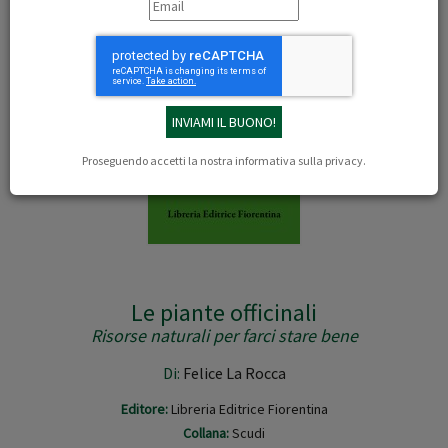
Proseguendo accetti la nostra
informativa sulla privacy
.
Le piante officinali
Risorse naturali per farci stare bene
Di:
Felice La Rocca
Editore:
Libreria Editrice Fiorentina
Collana:
Scudi