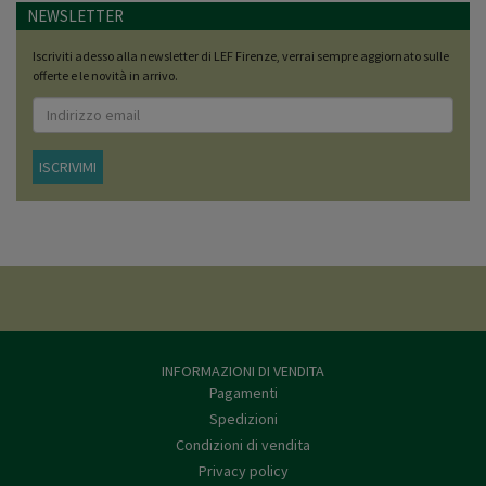
NEWSLETTER
Iscriviti adesso alla newsletter di LEF Firenze, verrai sempre aggiornato sulle
offerte e le novità in arrivo.
ISCRIVIMI
INFORMAZIONI DI VENDITA
Pagamenti
Spedizioni
Condizioni di vendita
Privacy policy