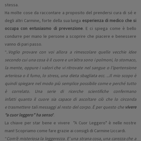
stessa.
Ha molte cose da raccontare a proposito del prendersi cura di sé e
degli altri Carmine, forte della sua lunga
esperienza di medico che si
occupa con entusiasmo di prevenzione
. E ci spiega come è bello
condurre per mano le persone a scoprire che piacere e benessere
vanno di pari passo.
“
..
Voglio provare con voi allora a rimescolare quelle vecchie
idee
secondo cui una cosa è il cuore e un’altra sono i polmoni, lo stomaco,
la mente, oppure i valori che vi ritrovate nel sangue o l’ipertensione
arteriosa o il fumo, lo stress, una dieta sbagliata ecc. ...Il mio scopo è
quindi spiegare nel modo più semplice possibile come e perché tutto
è correlato. Una serie di ricerche scientifiche confermano
infatti quanto il cuore sia capace di ascoltare ciò che lo circonda
e trasmettere tali messaggi al resto del corpo. È per questo che
vivere
“a cuor leggero” ha senso
".
La chiave per star bene e vivere "A Cuor Leggero" è nelle nostre
mani! Scopriamo come fare grazie ai consigli di Carmine Liccardi.
“
Com’è misteriosa la leggerezza. E’ una strana cosa, una
carezza che a