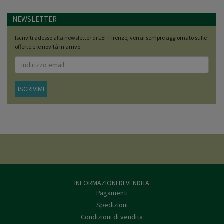
NEWSLETTER
Iscriviti adesso alla newsletter di LEF Firenze, verrai sempre aggiornato sulle
offerte e le novità in arrivo.
ISCRIVIMI
INFORMAZIONI DI VENDITA
Pagamenti
Spedizioni
Condizioni di vendita