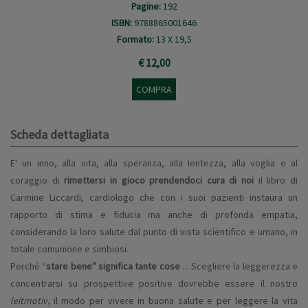
Pagine:
192
ISBN:
9788865001646
Formato:
13 X 19,5
€ 12,00
COMPRA
Scheda dettagliata
E' un inno, alla vita, alla speranza, alla lentezza, alla voglia e al
coraggio di
rimettersi in gioco prendendoci cura di noi
il libro di
Carmine Liccardi, cardiologo che con i suoi pazienti instaura un
rapporto di stima e fiducia ma anche di profonda empatia,
considerando la loro salute dal punto di vista scientifico e umano, in
totale comunione e simbiosi.
Perché “
stare bene” significa tante cose
…
Scegliere la leggerezza e
concentrarsi su prospettive
positive dovrebbe essere il nostro
leitmotiv,
il modo per vivere
in buona salute e per leggere la vita