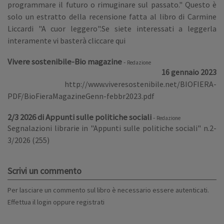
programmare il futuro o rimuginare sul passato." Questo è
solo un estratto della recensione fatta al libro di Carmine
Liccardi "A cuor leggero".Se siete interessati a leggerla
interamente vi basterà cliccare qui
Vivere sostenibile-Bio magazine
-
Redazione
16 gennaio 2023
http://www.viveresostenibile.net/BIOFIERA-
PDF/BioFieraMagazineGenn-febbr2023.pdf
2/3 2026 di Appunti sulle politiche sociali
-
Redazione
Segnalazioni librarie in "Appunti sulle politiche sociali" n.2-
3/2026 (255)
Scrivi un commento
Per lasciare un commento sul libro è necessario essere autenticati.
Effettua il
login
oppure
registrati