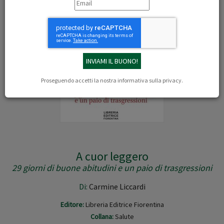
Proseguendo accetti la nostra
informativa sulla privacy
.
A cuor leggero
29 giorni di buone abitudini e un paio di trasgressioni
Di:
Carmine Liccardi
Editore:
Libreria Editrice Fiorentina
Collana:
Salute