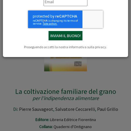
Proseguendo accetti la nostra
informativa sulla privacy
.
La coltivazione familiare del grano
per l'indipendenza alimentare
Di:
Pierre Sauvageot
,
Salvatore Ceccarelli
,
Paul Grillo
Editore:
Libreria Editrice Fiorentina
Collana:
Quaderni d'Ontignano