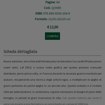
Pagine:
64
Cod.:
QO005
ISBN:
978-888-6500-204-9
Formato:
10,50 x20,50 cm
€ 12,00
COMPRA
Scheda dettagliata
Nuova edizione, arricchita dall'introduzione di Salvatore Ceccarelli (Produciamo i
nostri semi, Lef 2021) e nuova veste grafica per questo prezioso manuale
distribuito, per la prima volta, in Francia durante la seconda guerra mondiale per
aiutare, recuperando una tecnica degli antichi egizi, a moltiplicare le spighe di
grano partendo da poche spighe in un piccolo orto. Questo metodo si è rivelato
utile per poter produrre, in autonomia, il grano necessario ai bisogni di pane della
famiglia, in periodi di gravi mancanze di cibo.
Con questo sistema per avere il
pane necessario a una famiglia in un anno basta un campo di 1000 mq.