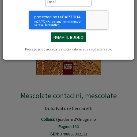
Proseguendo accetti la nostra
informativa sulla privacy
.
Mescolate contadini, mescolate
Di:
Salvatore Ceccarelli
Collana:
Quaderni d'Ontignano
Pagine:
180
ISBN:
9788865002131