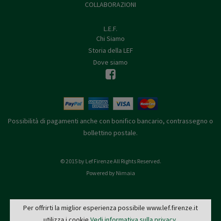
COLLABORAZIONI
L.E.F.
Chi Siamo
Storia della LEF
Dove siamo
Possibilità di pagamenti anche con bonifico bancario, contrassegno o
bollettino postale.
© 2015 by Lef Firenze All Rights Reserved.
Powered by Nimaia
Per offrirti la miglior esperienza possibile www.lef.firenze.it
utilizza i cookie
Vedi informativa sulla privacy
.
L.E.F. - Via de' Pucci, 4 - 50122 Firenze