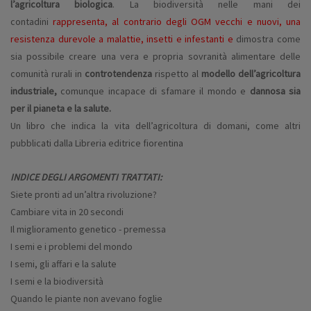
l’agricoltura biologica
. La biodiversità nelle mani dei
contadini
rappresenta, al contrario degli OGM vecchi e nuovi, una
resistenza durevole a malattie, insetti e infestanti e
dimostra come
sia possibile creare una vera e propria sovranità alimentare delle
comunità rurali in
controtendenza
rispetto al
modello dell’agricoltura
industriale,
comunque incapace di sfamare il mondo e
dannosa sia
per il pianeta e la salute.
Un libro che indica la vita dell’agricoltura di domani, come altri
pubblicati dalla Libreria editrice fiorentina
INDICE DEGLI ARGOMENTI TRATTATI:
Siete pronti ad un’altra rivoluzione?
Cambiare vita in 20 secondi
Il miglioramento genetico - premessa
I semi e i problemi del mondo
I semi, gli affari e la salute
I semi e la biodiversità
Quando le piante non avevano foglie