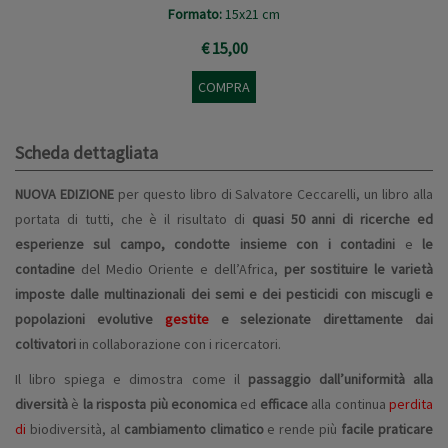
Formato:
15x21 cm
€ 15,00
COMPRA
Scheda dettagliata
NUOVA EDIZIONE
per questo libro di Salvatore Ceccarelli, un libro alla
portata di tutti, che è il risultato di
quasi 50 anni di ricerche ed
esperienze sul campo, condotte insieme con i contadini
e
le
contadine
del Medio Oriente e dell’Africa,
per sostituire le varietà
imposte dalle multinazionali dei semi e dei pesticidi con miscugli e
popolazioni evolutive
gestite
e selezionate direttamente dai
coltivatori
in collaborazione con i ricercatori.
Il libro spiega e dimostra come il
passaggio dall’uniformità alla
diversità
è
la risposta più economica
ed
efficace
alla continua
perdita
di
biodiversità, al
cambiamento climatico
e rende più
facile praticare