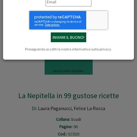
Proseguendo accetti la nostra
informativa sulla privacy
.
La Nepitella in 99 gustose ricette
Di:
Laura Paganucci
,
Felice La Rocca
Collana:
Scudi
Pagine:
96
Cod.:
SC020