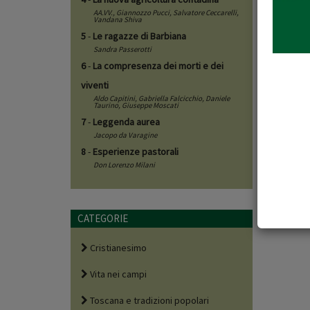
AA.VV.,
Giannozzo Pucci
,
Salvatore Ceccarelli
,
Vandana Shiva
5
-
Le ragazze di Barbiana
Sandra Passerotti
6
-
La compresenza dei morti e dei
viventi
Aldo Capitini
,
Gabriella Falcicchio
,
Daniele
Taurino
,
Giuseppe Moscati
7
-
Leggenda aurea
Jacopo da Varagine
8
-
Esperienze pastorali
Don Lorenzo Milani
CATEGORIE
Cristianesimo
Vita nei campi
Toscana e tradizioni popolari