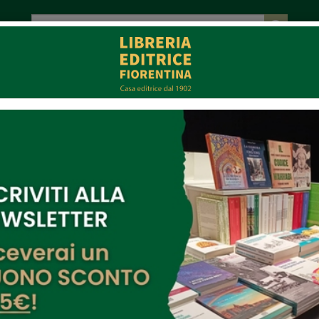
tot. € 0,00
EVENTI
COLLABORAZIONI
CONTATTI
CE
MULTIMEDIA
ano Cioni
ell'autore: Germano Cioni
Manifesto della moda durevole
-5%
Di:
Giannozzo Pucci
,
Germano Cioni