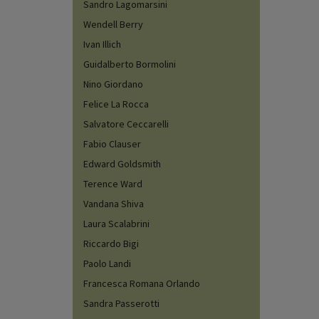
Sandro Lagomarsini
Wendell Berry
Ivan Illich
Guidalberto Bormolini
Nino Giordano
Felice La Rocca
Salvatore Ceccarelli
Fabio Clauser
Edward Goldsmith
Terence Ward
Vandana Shiva
Laura Scalabrini
Riccardo Bigi
Paolo Landi
Francesca Romana Orlando
Sandra Passerotti