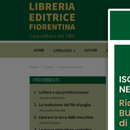
HOME
AUTORI
CATALOGO
CASA EDITRI
Home
Autori
Germano Cioni
Germ
I PIÙ VENDUTI
1
-
Lettera a una professoressa
Libri d
Scuola di Barbiana
2
-
La rivoluzione del filo di paglia
Masanobu Fukuoka
3
-
Liberare la terra dalle macchine
L'Atelier Paysan
4
-
La nuova agricoltura contadina