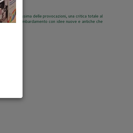
ro è la massima delle provocazioni, una critica totale al
ura il suo bombardamento con idee nuove e antiche che