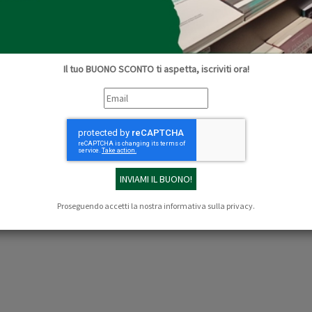
Collana:
Quaderni d'Ontignano
La moda si muove per provocazioni e questo lib
sistema della moda contemporanea e addiritt
ripropongono i...
Continua »
Il tuo BUONO SCONTO ti aspetta, iscriviti ora!
€ 20,00
€ 19,00
COMPRA
Proseguendo accetti la nostra
informativa sulla privacy
.