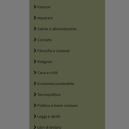
Firenze
Imparare
Salute e alimentazione
Costumi
Filosofia e scienze
Religioni
Casa e città
Economia sostenibile
Tecnopolitica
Politica e bene comune
Leggi e diritti
Libri di lettura