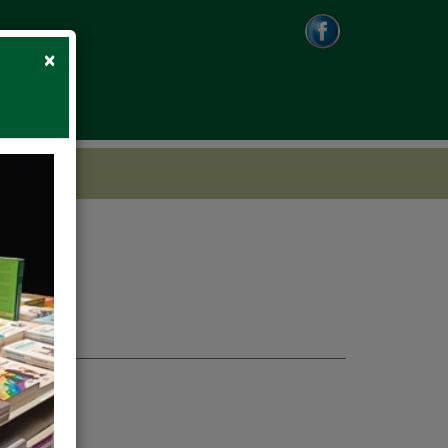
Close
×