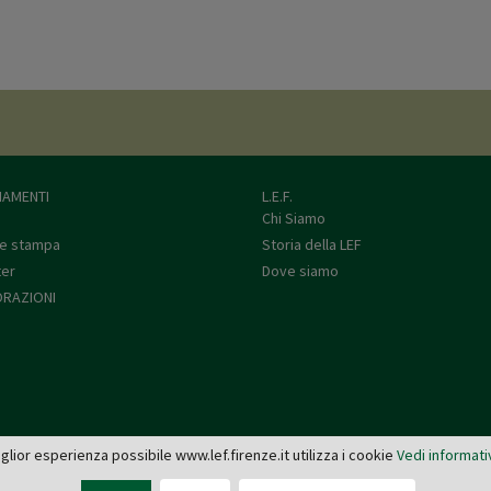
AMENTI
L.E.F.
Chi Siamo
e stampa
Storia della LEF
ter
Dove siamo
RAZIONI
miglior esperienza possibile www.lef.firenze.it utilizza i cookie
Vedi informati
L.E.F. - Via de' Pucci, 4 - 50122 Firenze
Tel: 055 579921 - Fax: 055 2399342 - C.F. e P.IVA 03745190482 -
editrice@lef.firenze.it