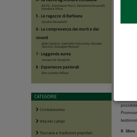
AA.VV.,
Giannozzo Pucci
,
Salvatore Ceccarelli
,
Vandana Shiva
5
-
Le ragazze di Barbiana
Sandra Passerotti
6
-
La compresenza dei morti e dei
viventi
Aldo Capitini
,
Gabriella Falcicchio
,
Daniele
Scheda
Taurino
,
Giuseppe Moscati
7
-
Leggenda aurea
Il volu
Jacopo da Varagine
8
-
Esperienze pastorali
Don Lorenzo Milani
Un libro 
giorno" d
In un te
CATEGORIE
violenza
possibil
Cristianesimo
Promoss
testimon
Vita nei campi
Il libr
Toscana e tradizioni popolari