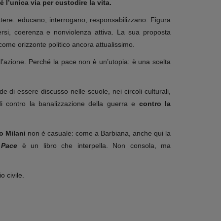
l’unica via per custodire la vita.
ettere: educano, interrogano, responsabilizzano. Figura
ersi, coerenza e nonviolenza attiva. La sua proposta
come orizzonte politico ancora attualissimo.
ll’azione. Perché la pace non è un’utopia: è una scelta
e di essere discusso nelle scuole, nei circoli culturali,
di contro la banalizzazione della guerra e
contro la
o Milani
non è casuale: come a Barbiana, anche qui la
 Pace
è un libro che interpella. Non consola, ma
 civile.