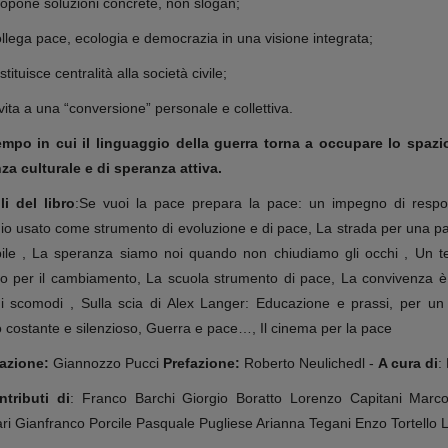
opone soluzioni concrete, non slogan;
llega pace, ecologia e democrazia in una visione integrata;
stituisce centralità alla società civile;
vita a una “conversione” personale e collettiva.
empo in cui il linguaggio della guerra torna a occupare lo spaz
za culturale e di speranza attiva.
li del libro
:Se vuoi la pace prepara la pace: un impegno di respons
io usato come strumento di evoluzione e di pace, La strada per una p
bile , La speranza siamo noi quando non chiudiamo gli occhi , Un t
o per il cambiamento, La scuola strumento di pace, La convivenza è l’
ni scomodi , Sulla scia di Alex Langer: Educazione e prassi, per un
costante e silenzioso, Guerra e pace…, Il cinema per la pace
azione:
Giannozzo Pucci
Prefazione:
Roberto Neulichedl -
A cura di
:
tributi di
: Franco Barchi Giorgio Boratto Lorenzo Capitani Marc
i Gianfranco Porcile Pasquale Pugliese Arianna Tegani Enzo Tortello Le