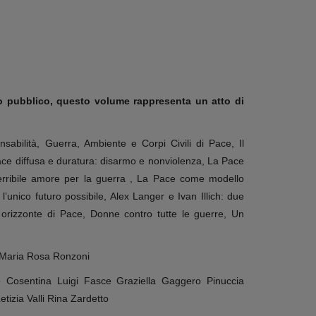
io pubblico, questo volume rappresenta un atto di
abilità, Guerra, Ambiente e Corpi Civili di Pace, Il
ace diffusa e duratura: disarmo e nonviolenza, La Pace
erribile amore per la guerra , La Pace come modello
unico futuro possibile, Alex Langer e Ivan Illich: due
 orizzonte di Pace, Donne contro tutte le guerre, Un
 Maria Rosa Ronzoni
o Cosentina Luigi Fasce Graziella Gaggero Pinuccia
tizia Valli Rina Zardetto