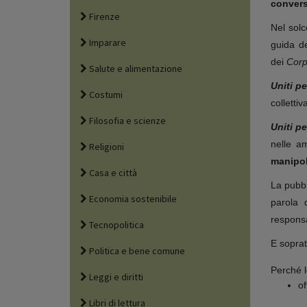
conversi
Firenze
Nel solc
Imparare
guida d
dei
Corpi
Salute e alimentazione
Uniti pe
Costumi
collettiva
Filosofia e scienze
Uniti p
nelle a
Religioni
manipol
Casa e città
La pubbl
Economia sostenibile
parola 
responsa
Tecnopolitica
E soprat
Politica e bene comune
Perché 
Leggi e diritti
of
Libri di lettura