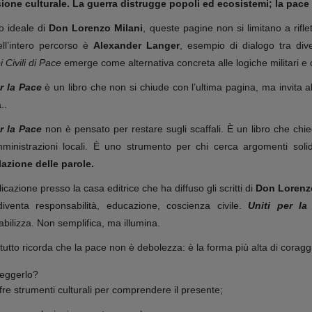
one culturale. La guerra distrugge popoli ed ecosistemi; la pace è 
o ideale di
Don Lorenzo Milani
, queste pagine non si limitano a rifl
ell’intero percorso è
Alexander Langer
, esempio di dialogo tra div
 Civili di Pace
emerge come alternativa concreta alle logiche militari e 
r la Pace
è un libro che non si chiude con l’ultima pagina, ma invita a
..
er la Pace
non è pensato per restare sugli scaffali. È un libro che chied
mministrazioni locali. È uno strumento per chi cerca argomenti soli
azione delle parole.
icazione presso la casa editrice che ha diffuso gli scritti di
Don Lorenz
diventa responsabilità, educazione, coscienza civile.
Uniti per la
bilizza. Non semplifica, ma illumina.
tutto ricorda che la pace non è debolezza: è la forma più alta di coraggio
leggerlo?
fre strumenti culturali per comprendere il presente;