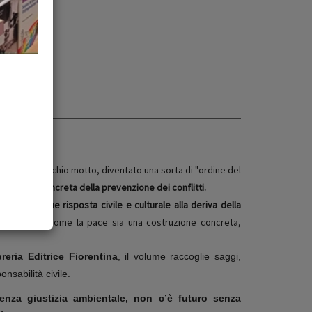
baltare il vecchio motto, diventato una sorta di "ordine del
e nuova e concreta della prevenzione dei conflitti.
ce
nasce come risposta civile e culturale alla deriva della
he dimostra come la pace sia una costruzione concreta,
breria Editrice Fiorentina
, il volume raccoglie saggi,
sabilità civile.
enza giustizia ambientale, non c’è futuro senza