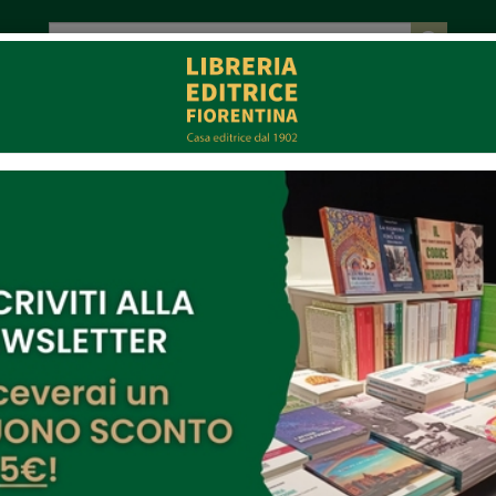
tot. € 0,00
EVENTI
COLLABORAZIONI
CONTATTI
CE
MULTIMEDIA
Uniti per la pace
Di:
Maria Rosa Ronzoni
Editore:
Libreria Editrice Fiorentina
Collana:
Arte, scienza e tecnica
Pagine:
188
ISBN:
9788865002445