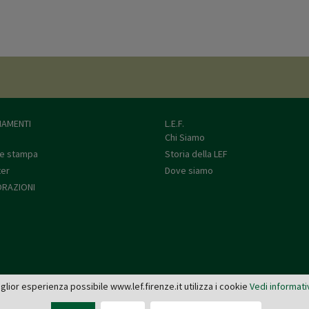
AMENTI
L.E.F.
Chi Siamo
e stampa
Storia della LEF
ter
Dove siamo
RAZIONI
miglior esperienza possibile www.lef.firenze.it utilizza i cookie
Vedi informati
L.E.F. - Via de' Pucci, 4 - 50122 Firenze
Tel: 055 579921 - Fax: 055 2399342 - C.F. e P.IVA 03745190482 -
editrice@lef.firenze.it