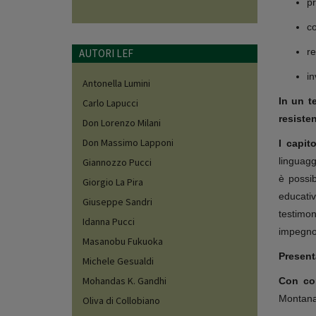
pr
co
re
AUTORI LEF
in
Antonella Lumini
In un t
Carlo Lapucci
resisten
Don Lorenzo Milani
Don Massimo Lapponi
I capito
linguagg
Giannozzo Pucci
è possi
Giorgio La Pira
educativ
Giuseppe Sandri
testimo
Idanna Pucci
impegno 
Masanobu Fukuoka
Present
Michele Gesualdi
Mohandas K. Gandhi
Con con
Montanar
Oliva di Collobiano