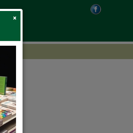
Close
×