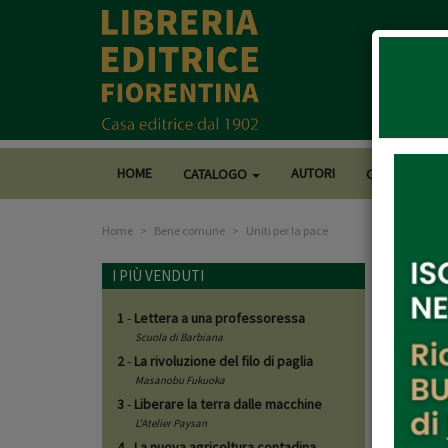
HOME
AUTORI
CATALOGO
CASA EDITRI
Home
Bene comune
Uniti per la pace
I PIÙ VENDUTI
1
-
Lettera a una professoressa
Scuola di Barbiana
2
-
La rivoluzione del filo di paglia
Masanobu Fukuoka
3
-
Liberare la terra dalle macchine
L'Atelier Paysan
4
-
La nuova agricoltura contadina