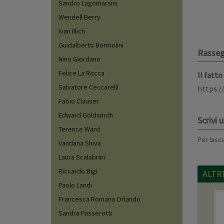
Sandro Lagomarsini
Wendell Berry
Ivan Illich
Guidalberto Bormolini
Rasse
Nino Giordano
Felice La Rocca
Il fatt
Salvatore Ceccarelli
https:/
Fabio Clauser
Edward Goldsmith
Scrivi
Terence Ward
Per lasci
Vandana Shiva
Laura Scalabrini
Riccardo Bigi
ALTRI
Paolo Landi
Francesca Romana Orlando
Sandra Passerotti