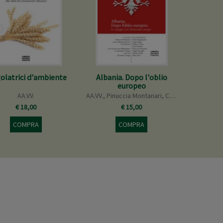
olatrici d'ambiente
Albania. Dopo l'oblio
europeo
AA.VV.
AA.VV.,
Pinuccia Montanari
,
Clara Bassan
€ 18,00
€ 15,00
COMPRA
COMPRA