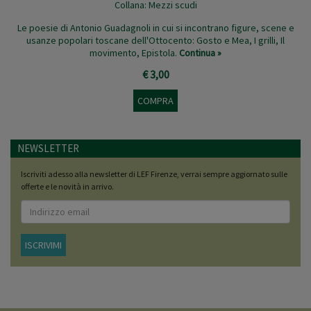
Collana:
Mezzi scudi
Le poesie di Antonio Guadagnoli in cui si incontrano figure, scene e
usanze popolari toscane dell'Ottocento: Gosto e Mea, I grilli, Il
movimento, Epistola.
Continua »
€ 3,00
COMPRA
NEWSLETTER
Iscriviti adesso alla newsletter di LEF Firenze, verrai sempre aggiornato sulle
offerte e le novità in arrivo.
ISCRIVIMI