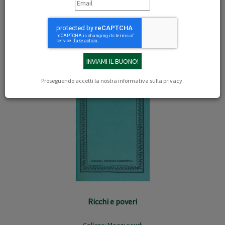
1
2
3
4
5
6
Proseguendo accetti la nostra
informativa sulla privacy
.
Ricchi e poveri