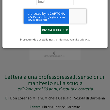
Proseguendo accetti la nostra
informativa sulla privacy
.
Lettera a una professoressa.Il senso di un
manifesto sulla scuola
edizione per i 50 anni, riveduta e corretta
Di:
Don Lorenzo Milani
,
Michele Gesualdi
,
Scuola di Barbiana
Editore:
Libreria Editrice Fiorentina