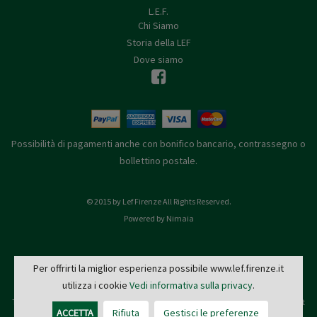
L.E.F.
Chi Siamo
Storia della LEF
Dove siamo
Possibilità di pagamenti anche con bonifico bancario, contrassegno o
bollettino postale.
© 2015 by Lef Firenze All Rights Reserved.
Powered by Nimaia
Per offrirti la miglior esperienza possibile www.lef.firenze.it
utilizza i cookie
Vedi informativa sulla privacy
.
L.E.F. - Via de' Pucci, 4 - 50122 Firenze
Tel: 055 579921 - Fax: 055 2399342 - C.F. e P.IVA 03745190482 -
editrice@lef.firenze.it
ACCETTA
Rifiuta
Gestisci le preferenze