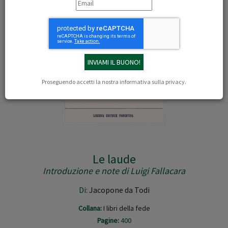
Proseguendo accetti la nostra
informativa sulla privacy
.
Le laude
Introduzione e note di Luigi Fallacara
Di:
Jacopone da Todi
Collana:
I libri della fede
Pagine:
400