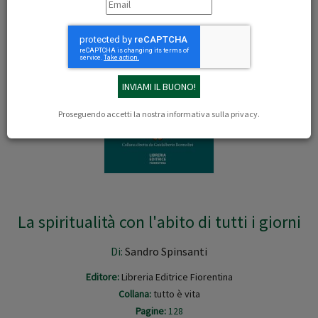
Proseguendo accetti la nostra
informativa sulla privacy
.
La spiritualità con l'abito di tutti i giorni
Di:
Sandro Spinsanti
Editore:
Libreria Editrice Fiorentina
Collana:
tutto è vita
Pagine:
128