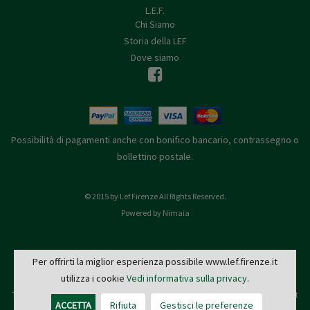
L.E.F.
Chi Siamo
Storia della LEF
Dove siamo
Possibilità di pagamenti anche con bonifico bancario, contrassegno o
bollettino postale.
© 2015 by Lef Firenze All Rights Reserved.
Powered by Nimaia
Per offrirti la miglior esperienza possibile www.lef.firenze.it
utilizza i cookie
Vedi informativa sulla privacy
.
L.E.F. - Via de' Pucci, 4 - 50122 Firenze
Tel: 055 579921 - Fax: 055 2399342 - C.F. e P.IVA 03745190482 -
editrice@lef.firenze.it
ACCETTA
Rifiuta
Gestisci le preferenze