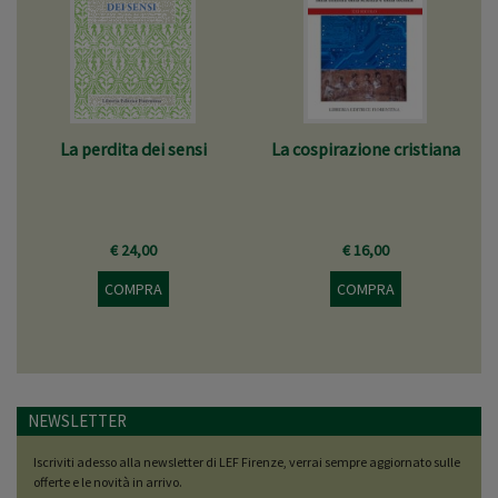
La perdita dei sensi
La cospirazione cristiana
€ 24,00
€ 16,00
COMPRA
COMPRA
NEWSLETTER
Iscriviti adesso alla newsletter di LEF Firenze, verrai sempre aggiornato sulle
offerte e le novità in arrivo.