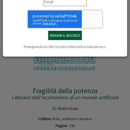
Proseguendo accetti la nostra
informativa sulla privacy
.
Fragilità della potenza
Liberarsi dall’incantesimo di un mondo artificiale
Di:
Alain Gras
Collana:
Arte, scienza e tecnica
Pagine:
296