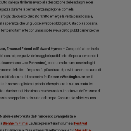
tto da legal thriller riservato alla descrizione delle indagini e dei
ragazza durante la permanenza in prigione, come la
uoi sfoghi: da questo delicato ritratto emerge la verità paradossale,
o, nella speranza che un giudice avrebbe obbligato Cataldo a sposarla.
ire ferito mortalmente con un rasoio le aveva detto pubblicamente che
use, Emanuel Friend ed Edward Hymes
– Cora portò a termine la
ò contro i pregiudizi dei maggiori quotidiani dell’epoca, cercando il
 italoamericano,
Joe Petrosino
), conducendo numerose indagini
n nome dell’etica. L’impresa fu più ardua del previsto anche a causa di
 infatti al centro dello scontro fra
Edison
e
Westinghouse
per il
a in nome degli stessi principi che spinsero la sua antenata: ieri
rutti da due incendi. Non rimaneva che una testimonianza dell’eroismo di
ra stato seppellito o distrutto dal tempo. Con un solo obiettivo: non
Nubile
e interpretata da
Francesco Evangelista
e
la
Blenheim Films
. L’autrice presenterà il volume al
Festival
eria Di Pellegrini a Casa Adreasi l’8 settembre alle 18;
Maria Pia