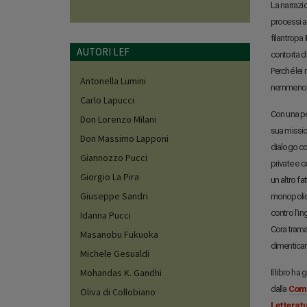
La narrazio
processi a
filantropa
AUTORI LEF
contorta di
Perché lei
Antonella Lumini
nemmeno un
Carlo Lapucci
Con una pet
Don Lorenzo Milani
sua missio
Don Massimo Lapponi
dialogo con
Giannozzo Pucci
private e 
Giorgio La Pira
un altro fa
Giuseppe Sandri
monopolio 
contro l’in
Idanna Pucci
Cora traman
Masanobu Fukuoka
dimenticar
Michele Gesualdi
Mohandas K. Gandhi
Il libro h
dalla
Comp
Oliva di Collobiano
Letterat