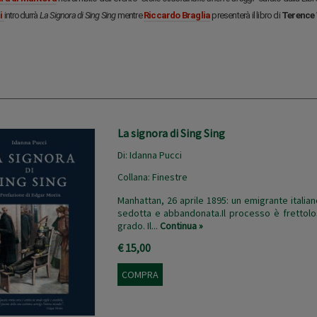
i
introdurrà
La Signora di Sing Sing
mentre
Riccardo Braglia
presenterà il libro di
Terence
La signora di Sing Sing
Di:
Idanna Pucci
Collana:
Finestre
Manhattan, 26 aprile 1895: un emigrante ital
sedotta e abbandonata.Il processo è frettolo
grado. Il...
Continua »
€ 15,00
COMPRA