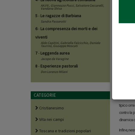
schierò con
AA.VV.,
Giannozzo Pucci
,
Salvatore Ceccarelli
,
Vandana Shiva
Poche vicen
5
-
Le ragazze di Barbiana
domani legg
Sandra Passerotti
cercando po
6
-
La compresenza dei morti e dei
viventi
Dunque, re
Aldo Capitini
,
Gabriella Falcicchio
,
Daniele
cui scaturi
Taurino
,
Giuseppe Moscati
condanna a 
7
-
Leggenda aurea
tradito, il 
Jacopo da Varagine
8
-
Esperienze pastorali
prima donn
Don Lorenzo Milani
la causa di
l suo nome
lucana. In 
CATEGORIE
creatività 
tipico omi
Cristianesimo
contro la p
Vita nei campi
dinamica de
Infine, nes
Toscana e tradizioni popolari