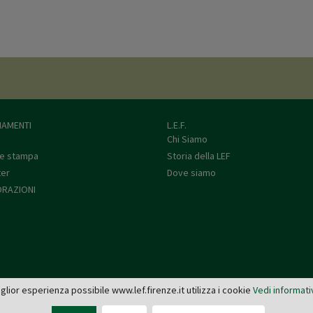
AMENTI
L.E.F.
Chi Siamo
e stampa
Storia della LEF
ter
Dove siamo
RAZIONI
miglior esperienza possibile www.lef.firenze.it utilizza i cookie
Vedi informati
L.E.F. - Via de' Pucci, 4 - 50122 Firenze
Tel: 055 579921 - Fax: 055 2399342 - C.F. e P.IVA 03745190482 -
editrice@lef.firenze.it