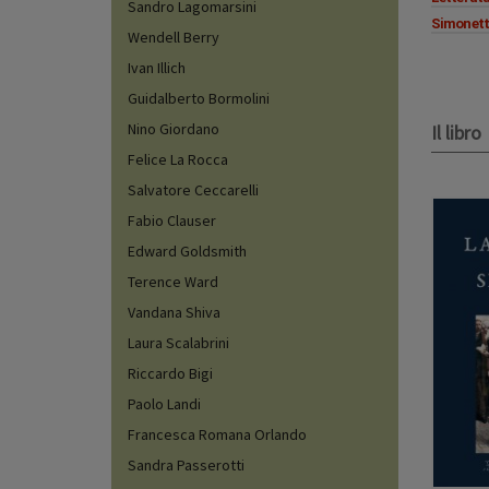
Sandro Lagomarsini
Simonett
Wendell Berry
Ivan Illich
Guidalberto Bormolini
Nino Giordano
Il libro
Felice La Rocca
Salvatore Ceccarelli
Fabio Clauser
Edward Goldsmith
Terence Ward
Vandana Shiva
Laura Scalabrini
Riccardo Bigi
Paolo Landi
Francesca Romana Orlando
Sandra Passerotti