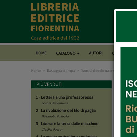
HOME
AUTORI
CATALOGO
CASA EDITRI
Home
Rassegna stampa
Wordsinfreedom.com
Word
I PIÙ VENDUTI
1
-
Lettera a una professoressa
20/0
Scuola di Barbiana
2
-
La rivoluzione del filo di paglia
Pena 
Masanobu Fukuoka
3
-
Liberare la terra dalle macchine
-di Claudia
L'Atelier Paysan
di Sing Sin
4
-
La nuova agricoltura contadina