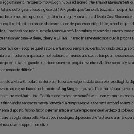
i di aggiornamenti. Per questo motivo, ogni nuova edizione di
The Trials of Maria Barbella
di
 italiano dell’originario testo inglese del 1997, giunto quest’anno alla terza ristampa per i tipi
 che promette di rispondere agli ultimi interrogativi sulla storia di Maria. Cora Slocomb er
accogliere le fonti necessarie alla ricostruzione del processo: atti pubblici, articoli di gio
ina
, il paese di origine dei Barbella. Mancava però il contributo essenziale a questo straord
: tre italoamericane -
Arlene, Cheryl e Lillian
– hanno finalmente riconosciuto la propria an
ice l’autrice – scoprire questa storia, entrandoci sempre più dentro, trovando dettagli sorp
erta una finestra su un passato molto attuale, un mondo allo stesso tempo a me sconosc
ergere è stata una grande emozione, una vera e propria avventura. Alla fine, sono arrivata a
osa non tanto difficile!”
aduto a Maria Barbella è restituito con forza coinvolgente dalla descrizione dettagliata di 
nza in carcere, nel braccio della morte a
Sing Sing
, la ragazza italiana maturò una nuova con
ompresero che Maria – in difficoltà economiche e semianalfabeta – non era stata messa nell
 italiano-inglese approssimativa, l’omertà di alcuni presenti e la sospetta accondiscenza de
e maldisposto, furono fattori determinanti per arrivare rapidamente al verdetto di colpevo
rcare la soglia di una cella, Maria trovò il sostegno di persone che l’aiutarono a emancipar
e il necessario supporto emotivo.