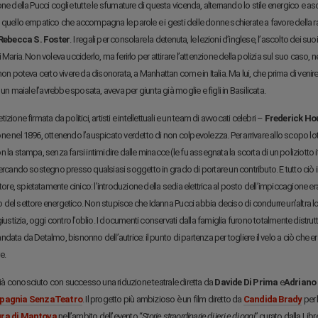
ne della Pucci coglie tutte le sfumature di questa vicenda, alternando lo stile energico e asciu
 quello empatico che accompagna le parole e i gesti delle donne schierate a favore della 
Rebecca S. Foster
. I regali per consolare la detenuta, le lezioni d’inglese, l’ascolto dei s
 Maria. Non voleva ucciderlo, ma ferirlo per attirare l’attenzione della polizia sul suo cas
 non poteva certo vivere da disonorata, a Manhattan come in Italia. Ma lui, che prima di ven
 maiale l’avrebbe sposata, aveva per giunta già moglie e figli in Basilicata.
izione firmata da politici, artisti e intellettuali e un team di avvocati celebri –
Frederick Ho
ne nel 1896, ottenendo l’auspicato verdetto di non colpevolezza. Per arrivare allo scopo lott
 la stampa, senza farsi intimidire dalle minacce (le fu assegnata la scorta di un poliziotto
cercando sostegno presso qualsiasi soggetto in grado di portare un contributo. E tutto ciò i
ttore, spietatamente cinico: l’introduzione della sedia elettrica al posto dell’impiccagione era
del settore energetico. Non stupisce che Idanna Pucci abbia deciso di condurre un’altra lott
giustizia, oggi contro l’oblio. I documenti conservati dalla famiglia furono totalmente dist
data da Detalmo, bisnonno dell’autrice: il punto di partenza per togliere il velo a ciò che e
e.
a già conosciuto con successo una riduzione teatrale diretta da
Davide Di Prima
e
Adriano 
agnia SenzaTeatro
. Il progetto più ambizioso è un film diretto da
Candida Brady
per 
ura di Mantova
nell’ambito dell’evento “
Storie straordinarie di ieri e di oggi
” curato dalla Libr