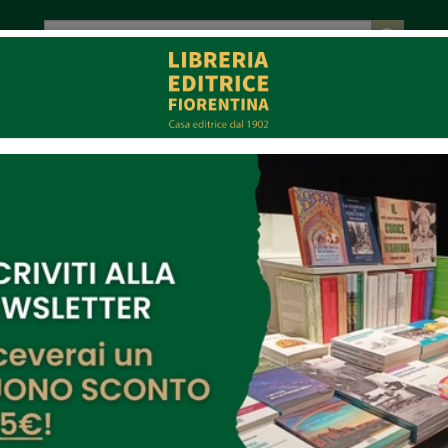
tot. € 0,00
EVENTI
COLLABORAZIONI
CONTATTI
CE
MULTIMEDIA
sinfreedom.com
6/2016
di morte, la prima campagna contro è per M
 Renzi-
Stati Uniti, 1895. I destini di due donne diversissime si incrociano in nome della lotta c
g
che ripercorre il celebre processo all’immigrata italiana
Maria Barbella
, la prima donna condan