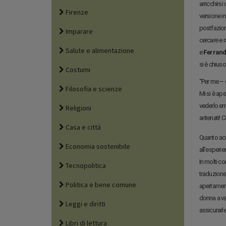
arricchirs
Firenze
versione in
postfazione
Imparare
cercare e r
Salute e alimentazione
e
Ferrand
si è chiuso
Costumi
“Per me – d
Filosofia e scienze
Mi si è ap
vederlo em
Religioni
antenati! C
Casa e città
Quanto acc
Economia sostenibile
all’esperie
In molti c
Tecnopolitica
traduzione
Politica e bene comune
apertament
donna a va
Leggi e diritti
assicurarl
Libri di lettura