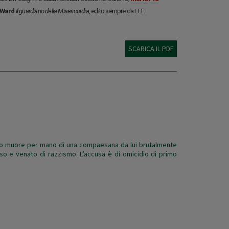
 Ward
Il guardiano della Misericordia
, edito sempre da LEF.
SCARICA IL PDF
iano muore per mano di una compaesana da lui brutalmente
so e venato di razzismo. L’accusa è di omicidio di primo