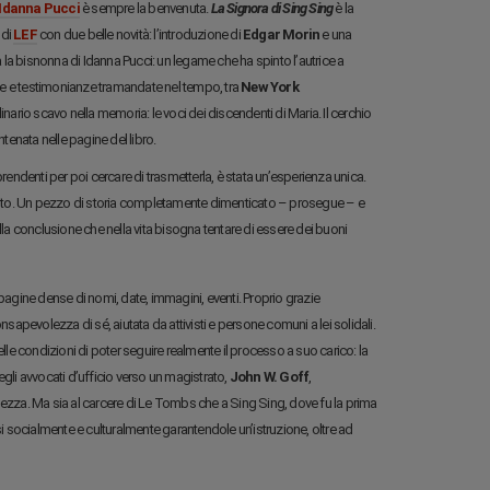
Idanna Pucci
è sempre la benvenuta.
La Signora di Sing Sing
è la
 di
LEF
con due belle novità: l’introduzione di
Edgar Morin
e una
a la bisnonna di Idanna Pucci: un legame che ha spinto l’autrice a
rnale e testimonianze tramandate nel tempo, tra
New York
inario scavo nella memoria: le voci dei discendenti di Maria. Il cerchio
tenata nelle pagine del libro.
rendenti per poi cercare di trasmetterla, è stata un’esperienza unica.
iuto. Un pezzo di storia completamente dimenticato – prosegue – e
lla conclusione che nella vita bisogna tentare di essere dei buoni
pagine dense di nomi, date, immagini, eventi. Proprio grazie
sapevolezza di sé, aiutata da attivisti e persone comuni a lei solidali.
e condizioni di poter seguire realmente il processo a suo carico: la
gli avvocati d’ufficio verso un magistrato,
John W. Goff
,
lezza. Ma sia al carcere di Le Tombs che a Sing Sing, dove fu la prima
si socialmente e culturalmente garantendole un’istruzione, oltre ad