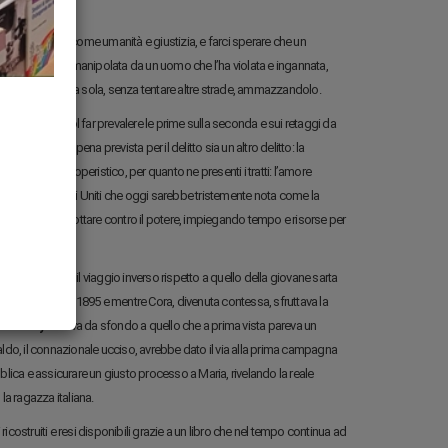
incipi più alti, come umanità e giustizia, e farci sperare che un
rti di una donna manipolata da un uomo che l’ha violata e ingannata,
di farsi giustizia da sola, senza tentare altre strade, ammazzandolo.
 Paese che vuol far prevalere le prime sulla seconda e sui retaggi da
ato che la pena prevista per il delitto sia un altro delitto: la
è un soggetto operistico, per quanto ne presenti i tratti: l’amore
taliana negli Stati Uniti che oggi sarebbe tristemente nota come la
gone, pronta a lottare contro il potere, impiegando tempo e risorse per
aveva compiuto il viaggio inverso rispetto a quello della giovane sarta
ino a Udine. Era il 1895 e mentre Cora, divenuta contessa, sfruttava la
ttle Italy
faceva da sfondo a quello che a prima vista pareva un
ldo, il connazionale ucciso, avrebbe dato il via alla prima campagna
blica e assicurare un giusto processo a Maria, rivelando la reale
 la ragazza italiana.
icostruiti e resi disponibili grazie a un libro che nel tempo continua ad