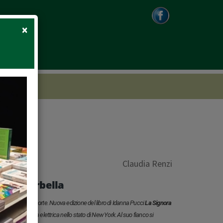
Close
×
Claudia Renzi
aria Barbella
ontro la pena di morte. Nuova edizione del libro di Idanna Pucci
La Signora
nata alla sedia elettrica nello stato di New York. Al suo fianco si