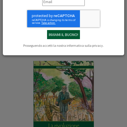
22/07/2024
Redazione
https://www.toscanachiantiambiente.it/la-rivoluzione-agricola-di-masanobu-
fukuoka-adesso-e-anche-a-fumetti/
Il libro
Proseguendo accetti la nostra
informativa sulla privacy
.