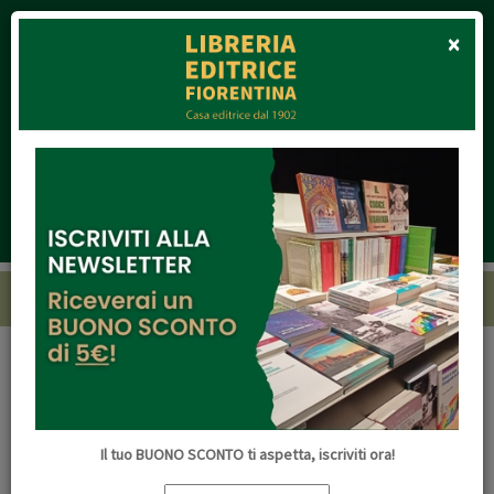
Clo
×
tot. € 0,00
Toggle
navigation
Home
Rassegna stampa
Redazione
Redazione
Il tuo BUONO SCONTO ti aspetta, iscriviti ora!