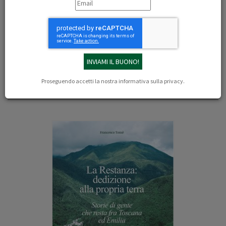
09/06/2025
Pamela Lainati
Le montagne senza fine di Francesco Tomè
https://www.loscarpone.cai.it/dettaglio/le-montagne-senza-fine-di-
francesco-tom%C3%A8/
Proseguendo accetti la nostra
informativa sulla privacy
.
Il libro