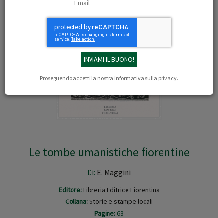
Proseguendo accetti la nostra
informativa sulla privacy
.
Le tombe umanistiche fiorentine
Di:
E. Maggini
Editore:
Libreria Editrice Fiorentina
Collana:
Storie e stampe locali
Pagine:
63