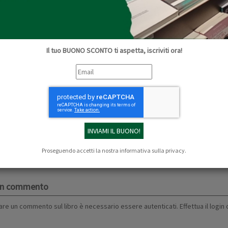
€ 5,00
COMPRA
Il tuo BUONO SCONTO ti aspetta, iscriviti ora!
 dettagliata
tte semplici e genuine delle solerti massaie, nonne e mamm
ccolte dai componenti dei Terzieri (associazioni senza fini
lberto Rossi, e in collaborazione con la "Bottega de' tempu 
Proseguendo accetti la nostra
informativa sulla privacy
.
a badenga.
 un commento
are un commento sul libro è necessario essere autenticati. Effettua il
login