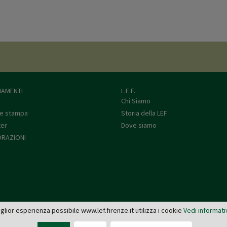
AMENTI
L.E.F.
Chi Siamo
e stampa
Storia della LEF
ter
Dove siamo
RAZIONI
miglior esperienza possibile www.lef.firenze.it utilizza i cookie
Vedi informati
L.E.F. - Via de' Pucci, 4 - 50122 Firenze
Tel: 055 579921 - Fax: 055 2399342 - C.F. e P.IVA 03745190482 -
editrice@lef.firenze.it