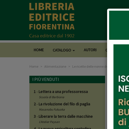
HOME
AUTORI
CATALOGO
CASA EDITRI
Home
Alimentazione
Le ricette delle nonne dell'Amiata
I PIÙ VENDUTI
1
-
Lettera a una professoressa
Scuola di Barbiana
2
-
La rivoluzione del filo di paglia
Masanobu Fukuoka
3
-
Liberare la terra dalle macchine
L'Atelier Paysan
4
-
La nuova agricoltura contadina