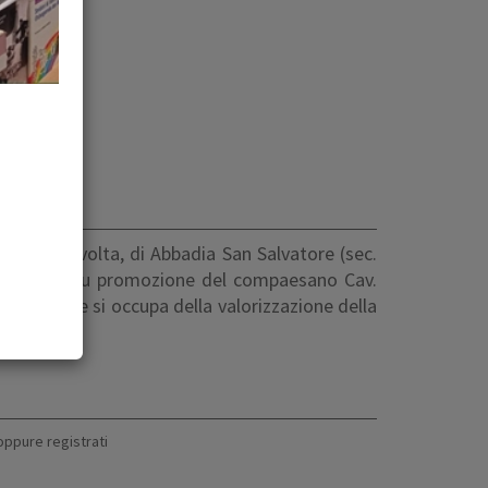
e di una volta, di Abbadia San Salvatore (sec.
 di lucro), su promozione del compaesano Cav.
passa" che si occupa della valorizzazione della
oppure
registrati