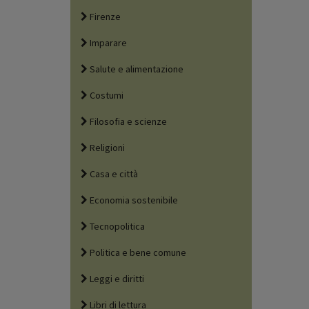
Firenze
Imparare
Salute e alimentazione
Costumi
Filosofia e scienze
Religioni
Casa e città
Economia sostenibile
Tecnopolitica
Politica e bene comune
Leggi e diritti
Libri di lettura