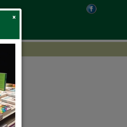
Close
×
Amiata