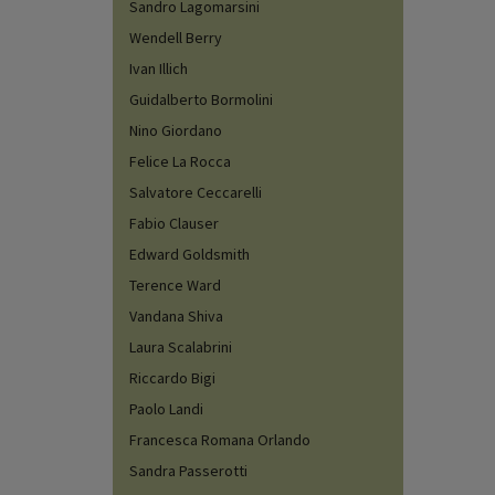
Sandro Lagomarsini
Wendell Berry
Ivan Illich
Guidalberto Bormolini
Nino Giordano
Felice La Rocca
Salvatore Ceccarelli
Fabio Clauser
Edward Goldsmith
Terence Ward
Vandana Shiva
Laura Scalabrini
Riccardo Bigi
Paolo Landi
Francesca Romana Orlando
Sandra Passerotti