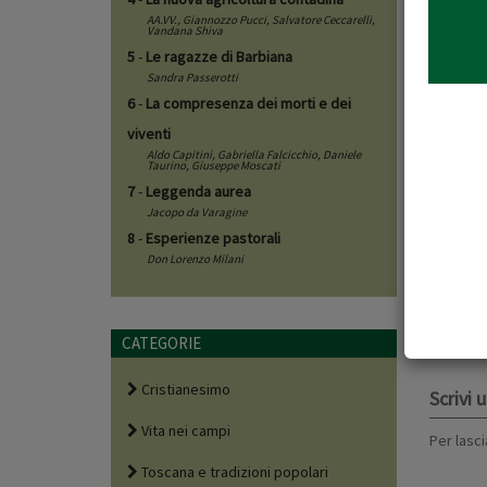
AA.VV.,
Giannozzo Pucci
,
Salvatore Ceccarelli
,
Vandana Shiva
5
-
Le ragazze di Barbiana
Sandra Passerotti
6
-
La compresenza dei morti e dei
viventi
Aldo Capitini
,
Gabriella Falcicchio
,
Daniele
Taurino
,
Giuseppe Moscati
7
-
Leggenda aurea
Scheda
Jacopo da Varagine
8
-
Esperienze pastorali
Le rice
Don Lorenzo Milani
XX) ra
Carlo A
cultur
CATEGORIE
Cristianesimo
Scrivi
Vita nei campi
Per lasci
Toscana e tradizioni popolari