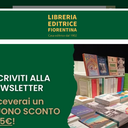
tot. € 0,00
EVENTI
COLLABORAZIONI
CONTATTI
CE
MULTIMEDIA
Le ricette delle nonne dell'
Di:
Editore:
Libreria Editrice Fiorentina
Collana:
Scudi
Pagine:
72
Cod.:
SC021