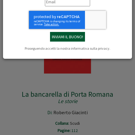
Proseguendo accetti la nostra
informativa sulla privacy
.
La bancarella di Porta Romana
Le storie
Di:
Roberto Giacinti
Collana:
Scudi
Pagine:
112