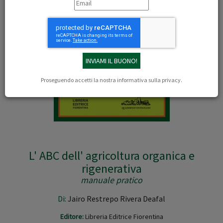
Proseguendo accetti la nostra
informativa sulla privacy
.
L' ABC dell' agricoltura organica e
rigenerativa
manuale pratico
Di:
Jairo Restrepo Rivera Deafal
Editore:
Libreria Editrice Fiorentina