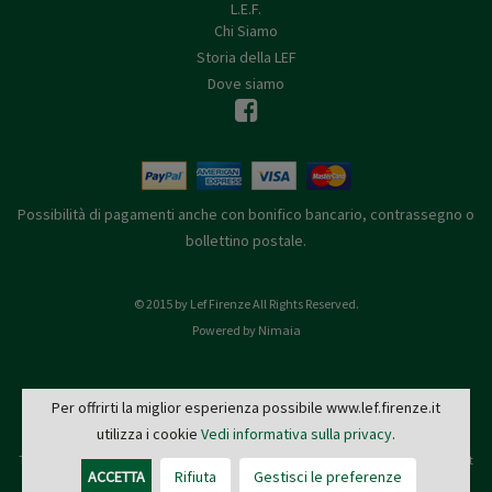
L.E.F.
Chi Siamo
Storia della LEF
Dove siamo
Possibilità di pagamenti anche con bonifico bancario, contrassegno o
bollettino postale.
© 2015 by Lef Firenze All Rights Reserved.
Powered by Nimaia
Per offrirti la miglior esperienza possibile www.lef.firenze.it
utilizza i cookie
Vedi informativa sulla privacy
.
L.E.F. - Via de' Pucci, 4 - 50122 Firenze
Tel: 055 579921 - Fax: 055 2399342 - C.F. e P.IVA 03745190482 -
editrice@lef.firenze.it
ACCETTA
Rifiuta
Gestisci le preferenze