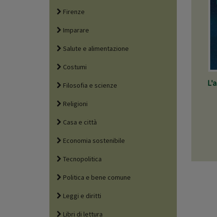
Firenze
Imparare
Salute e alimentazione
Costumi
L'
Filosofia e scienze
Religioni
Casa e città
Economia sostenibile
Tecnopolitica
Politica e bene comune
Leggi e diritti
Libri di lettura