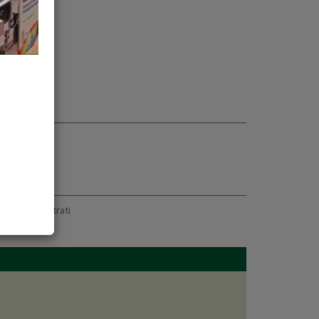
La Pira.
oppure
registrati