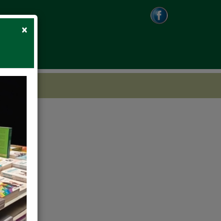
Close
×