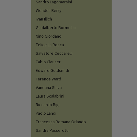
Sandro Lagomarsini
Wendell Berry
Ivan Illich
Guidalberto Bormolini
Nino Giordano
Felice La Rocca
Salvatore Ceccarelli
Fabio Clauser
Edward Goldsmith
Terence Ward
Vandana Shiva
Laura Scalabrini
Riccardo Bigi
Paolo Landi
Francesca Romana Orlando
Sandra Passerotti