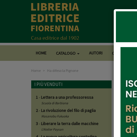
HOME
AUTORI
CATALOGO
CASA EDITRI
Home
Ha difeso la Pignone
I PIÙ VENDUTI
1
-
Lettera a una professoressa
Scuola di Barbiana
2
-
La rivoluzione del filo di paglia
Masanobu Fukuoka
3
-
Liberare la terra dalle macchine
L'Atelier Paysan
4
-
La nuova agricoltura contadina