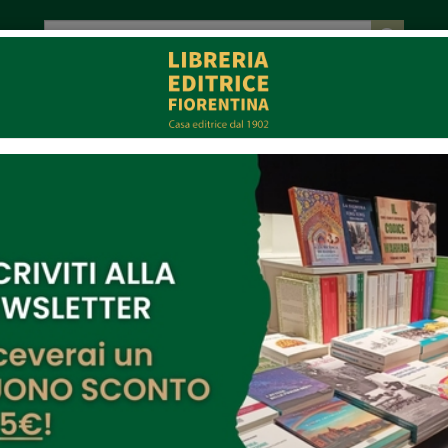
tot. € 0,00
EVENTI
COLLABORAZIONI
CONTATTI
CE
MULTIMEDIA
Ha difeso la Pignone
(Giorgio La Pira)
Di:
Gianni Galli
Pagine:
95
Cod.:
PE006
Formato:
Vol. in 16°