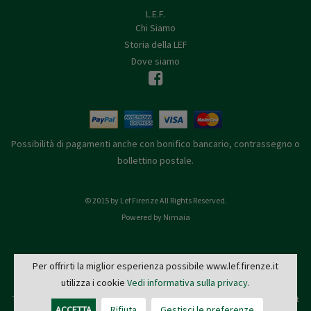
L.E.F.
Chi Siamo
Storia della LEF
Dove siamo
Possibilità di pagamenti anche con bonifico bancario, contrassegno o
bollettino postale.
© 2015 by Lef Firenze All Rights Reserved.
Powered by Nimaia
Per offrirti la miglior esperienza possibile www.lef.firenze.it
utilizza i cookie
Vedi informativa sulla privacy
.
L.E.F. - Via de' Pucci, 4 - 50122 Firenze
Tel: 055 579921 - Fax: 055 2399342 - C.F. e P.IVA 03745190482 -
editrice@lef.firenze.it
ACCETTA
Rifiuta
Gestisci le preferenze