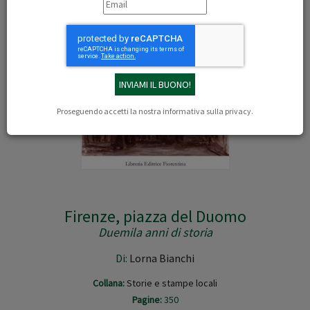
Proseguendo accetti la nostra
informativa sulla privacy
.
Firenze, piazza del Duomo
Duemila anni di storia
Di:
Lorna Bianchi
Collana:
Storie e stampe locali
Pagine:
350