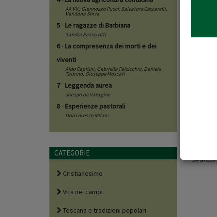
AA.VV.,
Giannozzo Pucci
,
Salvatore Ceccarelli
,
Vandana Shiva
interve
5
-
Le ragazze di Barbiana
Fiorenzo
Sandra Passerotti
Francesc
6
-
La compresenza dei morti e dei
Comuni
viventi
Aldo Capitini
,
Gabriella Falcicchio
,
Daniele
Taurino
,
Giuseppe Moscati
ore 13:0
7
-
Leggenda aurea
Jacopo da Varagine
INFO:
8
-
Esperienze pastorali
tel. 055
Don Lorenzo Milani
Ingress
CATEGORIE
Se ancora
Cristianesimo
Vita nei campi
Toscana e tradizioni popolari