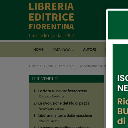
HOME
AUTORI
CATALOGO
CASA EDITRI
Home
Eventi
Wireless e 5G - opportunità o rischio sanitario?
Wirel
I PIÙ VENDUTI
1
-
Lettera a una professoressa
15 di
Scuola di Barbiana
2
-
La rivoluzione del filo di paglia
Masanobu Fukuoka
Moderan
3
-
Liberare la terra dalle macchine
Alberto
L'Atelier Paysan
Giannoz
4
-
La nuova agricoltura contadina