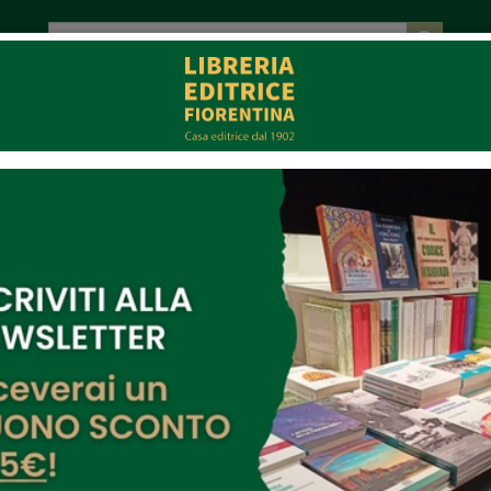
tot. € 0,00
EVENTI
COLLABORAZIONI
CONTATTI
CE
MULTIMEDIA
ess e 5G - opportunità o rischio sanitario?
cembre | ore 10:30
o l'incontro:
 Bencistà
zo Pucci