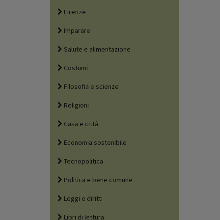
Firenze
Imparare
Salute e alimentazione
Costumi
Filosofia e scienze
Religioni
Casa e città
Economia sostenibile
Tecnopolitica
Politica e bene comune
Leggi e diritti
Libri di lettura