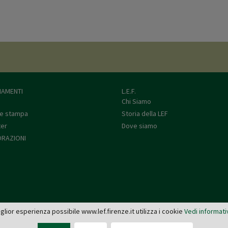
AMENTI
L.E.F.
Chi Siamo
e stampa
Storia della LEF
ter
Dove siamo
RAZIONI
miglior esperienza possibile www.lef.firenze.it utilizza i cookie
Vedi informati
L.E.F. - Via de' Pucci, 4 - 50122 Firenze
Tel: 055 579921 - Fax: 055 2399342 - C.F. e P.IVA 03745190482 -
editrice@lef.firenze.it