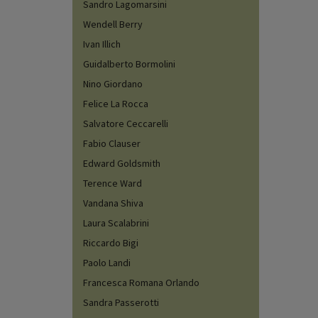
Sandro Lagomarsini
Wendell Berry
Ivan Illich
Guidalberto Bormolini
Nino Giordano
Felice La Rocca
Salvatore Ceccarelli
Fabio Clauser
Edward Goldsmith
Terence Ward
Vandana Shiva
Laura Scalabrini
Riccardo Bigi
Paolo Landi
Francesca Romana Orlando
Sandra Passerotti