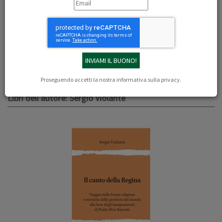
Sergio Violante (Napoli, 1977) vive in Trentino all'interno di una
comunità di famiglie ispirata al modello di Mondo Comunità e
Famiglia. Insegnante di Filosofia e Scienze Umane, sposato e
padre di famiglia, è un laico consacrato nella Comunità dei Figli di
Dio di don Divo Barsotti
Proseguendo accetti la nostra
informativa sulla privacy
.
Libri dell'autore: Sergio Violante