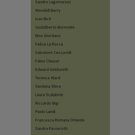
Sandro Lagomarsini
Wendell Berry
Ivan Illich
Guidalberto Bormolini
Nino Giordano
Felice La Rocca
Salvatore Ceccarelli
Fabio Clauser
Edward Goldsmith
Terence Ward
Vandana Shiva
Laura Scalabrini
Riccardo Bigi
Paolo Landi
Francesca Romana Orlando
Sandra Passerotti