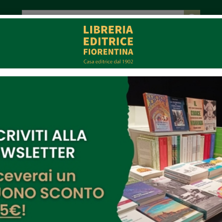
tot. € 0,00
EVENTI
COLLABORAZIONI
CONTATTI
CE
MULTIMEDIA
ele Buono
ell'autore: Michele Buono