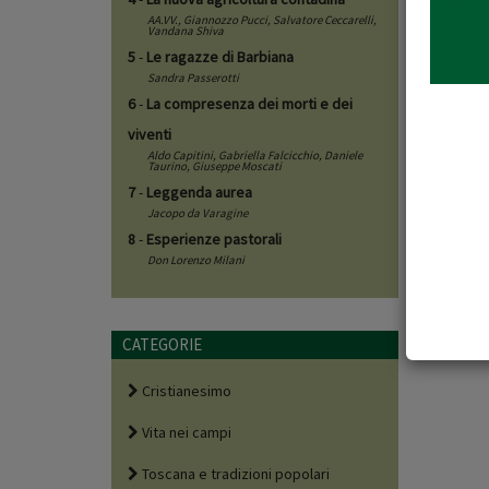
AA.VV.,
Giannozzo Pucci
,
Salvatore Ceccarelli
,
Vandana Shiva
5
-
Le ragazze di Barbiana
Sandra Passerotti
6
-
La compresenza dei morti e dei
viventi
Aldo Capitini
,
Gabriella Falcicchio
,
Daniele
Taurino
,
Giuseppe Moscati
7
-
Leggenda aurea
Jacopo da Varagine
8
-
Esperienze pastorali
Don Lorenzo Milani
CATEGORIE
Cristianesimo
Vita nei campi
Toscana e tradizioni popolari