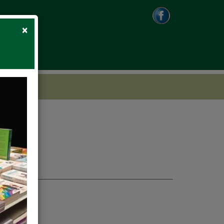
Close
×