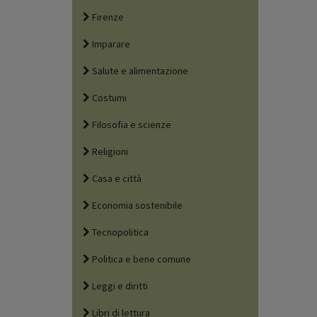
Firenze
Imparare
Salute e alimentazione
Costumi
Filosofia e scienze
Religioni
Casa e città
Economia sostenibile
Tecnopolitica
Politica e bene comune
Leggi e diritti
Libri di lettura