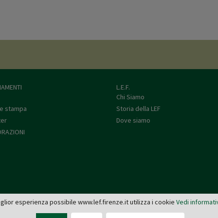
AMENTI
L.E.F.
Chi Siamo
e stampa
Storia della LEF
ter
Dove siamo
RAZIONI
miglior esperienza possibile www.lef.firenze.it utilizza i cookie
Vedi informati
L.E.F. - Via de' Pucci, 4 - 50122 Firenze
Tel: 055 579921 - Fax: 055 2399342 - C.F. e P.IVA 03745190482 -
editrice@lef.firenze.it