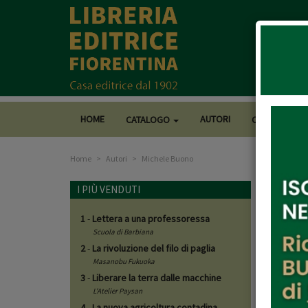
HOME
AUTORI
CATALOGO
CASA EDITRI
Home
Autori
Michele Buono
Mich
I PIÙ VENDUTI
1
-
Lettera a una professoressa
Libri d
Scuola di Barbiana
2
-
La rivoluzione del filo di paglia
Masanobu Fukuoka
3
-
Liberare la terra dalle macchine
L'Atelier Paysan
4
-
La nuova agricoltura contadina