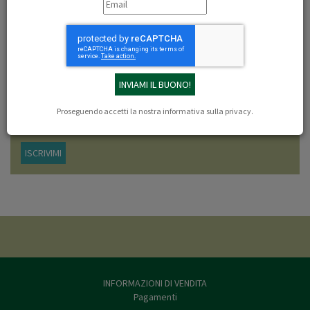
Libri dell'autore: Marshall Sahlins
NEWSLETTER
Iscriviti adesso alla newsletter di LEF Firenze, verrai sempre aggiornato sulle
offerte e le novità in arrivo.
Proseguendo accetti la nostra
informativa sulla privacy
.
ISCRIVIMI
INFORMAZIONI DI VENDITA
Pagamenti