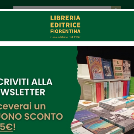
tot. € 0,00
EVENTI
COLLABORAZIONI
CONTATTI
CE
MULTIMEDIA
logist N. 9
ell'autore: L'Ecologist N. 9
Agricoltura è disegnare il cielo III
Di:
L'Ecologist N. 9
,
Sandro Lagomarsini
,
Massimo