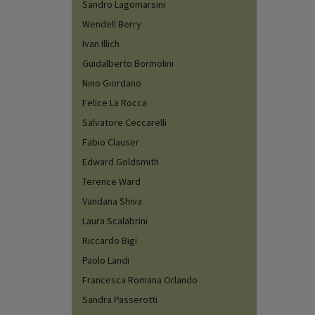
Sandro Lagomarsini
Wendell Berry
Ivan Illich
Guidalberto Bormolini
Nino Giordano
Felice La Rocca
Salvatore Ceccarelli
Fabio Clauser
Edward Goldsmith
Terence Ward
Vandana Shiva
Laura Scalabrini
Riccardo Bigi
Paolo Landi
Francesca Romana Orlando
Sandra Passerotti