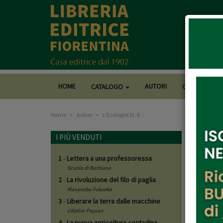
HOME
AUTORI
CATALOGO
CASA EDITRI
Home
Autori
L'Ecologist N. 9
L'Eco
I PIÙ VENDUTI
1
-
Lettera a una professoressa
Libri d
Scuola di Barbiana
2
-
La rivoluzione del filo di paglia
Masanobu Fukuoka
3
-
Liberare la terra dalle macchine
L'Atelier Paysan
4
-
La nuova agricoltura contadina