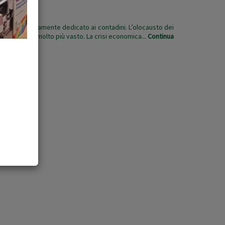
coltura, è interamente dedicato ai contadini. L’olocausto dei
di un iceberg molto più vasto. La crisi economica...
Continua