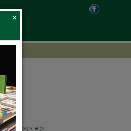
Close
×
 Angelini
,
Giorgio Ferigo