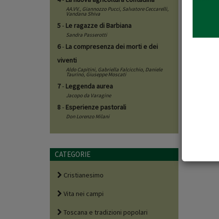
AA.VV.,
Giannozzo Pucci
,
Salvatore Ceccarelli
,
Vandana Shiva
5
-
Le ragazze di Barbiana
Sandra Passerotti
6
-
La compresenza dei morti e dei
viventi
Aldo Capitini
,
Gabriella Falcicchio
,
Daniele
Taurino
,
Giuseppe Moscati
7
-
Leggenda aurea
Jacopo da Varagine
8
-
Esperienze pastorali
Don Lorenzo Milani
CATEGORIE
Cristianesimo
Vita nei campi
Toscana e tradizioni popolari