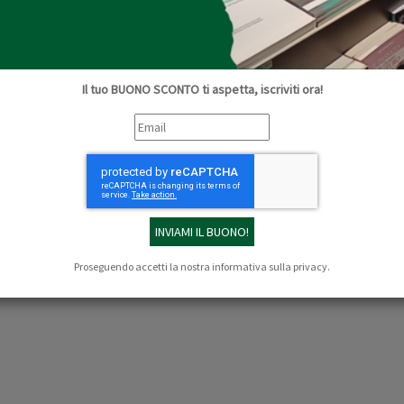
Collana:
Ecologist
Questo volume, il terzo della trilogia sull'agri
7 milioni di contadini ucraini è la parte emersa 
»
Il tuo BUONO SCONTO ti aspetta, iscriviti ora!
€ 12,00
COMPRA
Proseguendo accetti la nostra
informativa sulla privacy
.