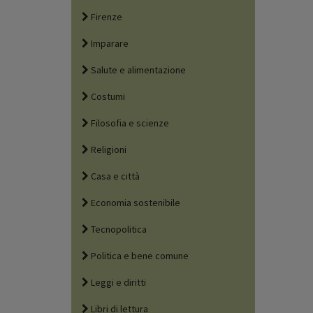
Firenze
Imparare
Salute e alimentazione
Costumi
Filosofia e scienze
Religioni
Casa e città
Economia sostenibile
Tecnopolitica
Politica e bene comune
Leggi e diritti
Libri di lettura