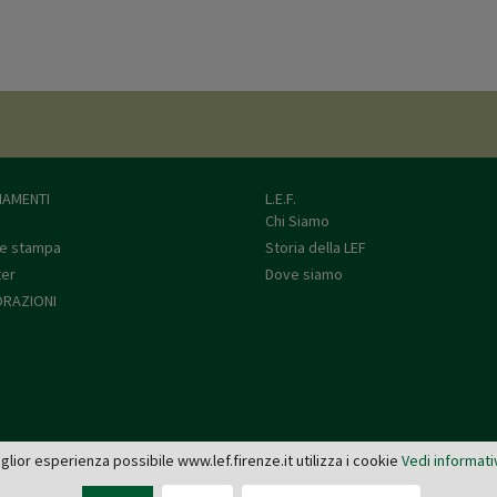
AMENTI
L.E.F.
Chi Siamo
e stampa
Storia della LEF
ter
Dove siamo
RAZIONI
miglior esperienza possibile www.lef.firenze.it utilizza i cookie
Vedi informati
L.E.F. - Via de' Pucci, 4 - 50122 Firenze
Tel: 055 579921 - Fax: 055 2399342 - C.F. e P.IVA 03745190482 -
editrice@lef.firenze.it