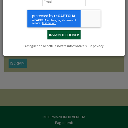
Libri dell'autore: Dante Priore
NEWSLETTER
Iscriviti adesso alla newsletter di LEF Firenze, verrai sempre aggiornato sulle
offerte e le novità in arrivo.
Proseguendo accetti la nostra
informativa sulla privacy
.
ISCRIVIMI
INFORMAZIONI DI VENDITA
Pagamenti