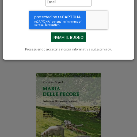
Francia.
Autore di molti best sellers, nel 1989 scrive Marie de Brébis che
ottiene il Prix de l'Aventure.
La critica letteraria ha spesso definito Christian Signol come uno
scrittore della campagna, paragonabile ad autori quali Jean Giono e
François Mauriac.
Proseguendo accetti la nostra
informativa sulla privacy
.
Libri dell'autore: Christian Signol