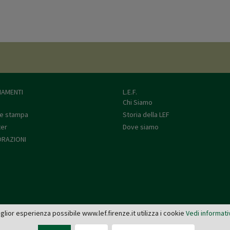
AMENTI
L.E.F.
Chi Siamo
e stampa
Storia della LEF
ter
Dove siamo
RAZIONI
miglior esperienza possibile www.lef.firenze.it utilizza i cookie
Vedi informati
L.E.F. - Via de' Pucci, 4 - 50122 Firenze
Tel: 055 579921 - Fax: 055 2399342 - C.F. e P.IVA 03745190482 -
editrice@lef.firenze.it