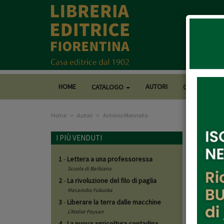
HOME
AUTORI
CATALOGO
CASA EDITRI
Home
Autori
Antonio Mennella
Anto
I PIÙ VENDUTI
1
-
Lettera a una professoressa
Libri d
Scuola di Barbiana
2
-
La rivoluzione del filo di paglia
Masanobu Fukuoka
3
-
Liberare la terra dalle macchine
L'Atelier Paysan
4
-
La nuova agricoltura contadina