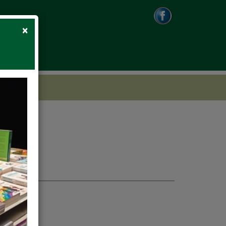
Close
×