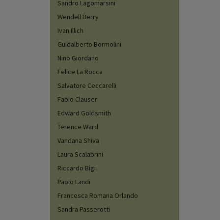
Sandro Lagomarsini
Wendell Berry
Ivan Illich
Guidalberto Bormolini
Nino Giordano
Felice La Rocca
Salvatore Ceccarelli
Fabio Clauser
Edward Goldsmith
Terence Ward
Vandana Shiva
Laura Scalabrini
Riccardo Bigi
Paolo Landi
Francesca Romana Orlando
Sandra Passerotti