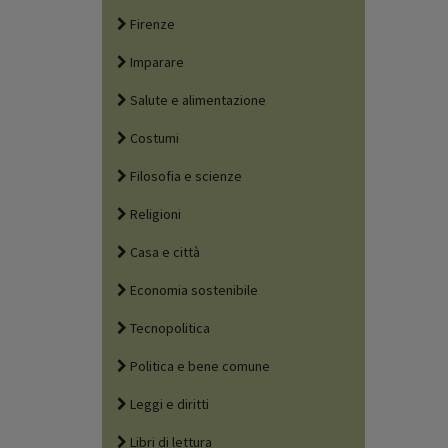
Firenze
Imparare
Salute e alimentazione
Costumi
Filosofia e scienze
Religioni
Casa e città
Economia sostenibile
Tecnopolitica
Politica e bene comune
Leggi e diritti
Libri di lettura