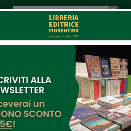
tot. € 0,00
EVENTI
COLLABORAZIONI
CONTATTI
CE
MULTIMEDIA
nio Mennella
ell'autore: Antonio Mennella