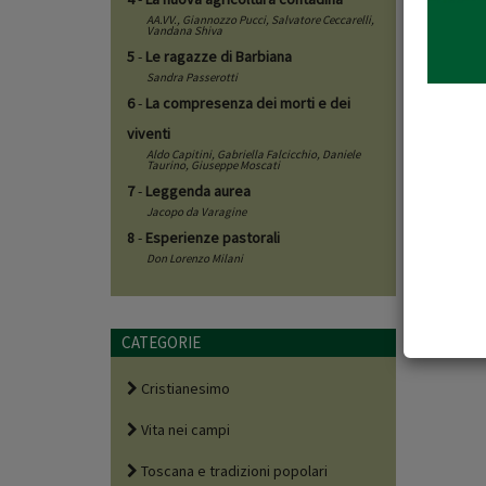
AA.VV.,
Giannozzo Pucci
,
Salvatore Ceccarelli
,
Vandana Shiva
5
-
Le ragazze di Barbiana
Sandra Passerotti
6
-
La compresenza dei morti e dei
viventi
Aldo Capitini
,
Gabriella Falcicchio
,
Daniele
Taurino
,
Giuseppe Moscati
7
-
Leggenda aurea
Jacopo da Varagine
8
-
Esperienze pastorali
Don Lorenzo Milani
CATEGORIE
Cristianesimo
Vita nei campi
Toscana e tradizioni popolari