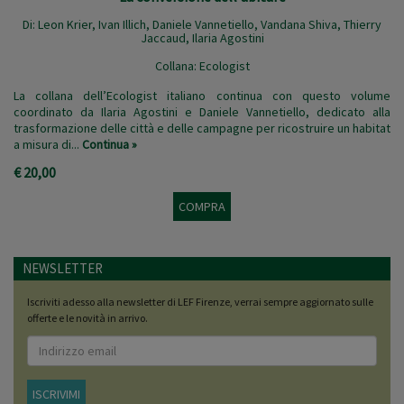
Di:
Leon Krier
,
Ivan Illich
,
Daniele Vannetiello
,
Vandana Shiva
,
Thierry
Jaccaud
,
Ilaria Agostini
Collana:
Ecologist
La collana dell’Ecologist italiano continua con questo volume
coordinato da Ilaria Agostini e Daniele Vannetiello, dedicato alla
trasformazione delle città e delle campagne per ricostruire un habitat
a misura di...
Continua »
€ 20,00
COMPRA
NEWSLETTER
Iscriviti adesso alla newsletter di LEF Firenze, verrai sempre aggiornato sulle
offerte e le novità in arrivo.
ISCRIVIMI