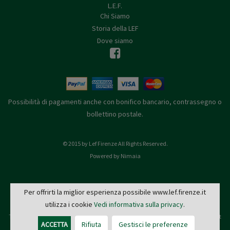
L.E.F.
Chi Siamo
Storia della LEF
Dove siamo
Possibilità di pagamenti anche con bonifico bancario, contrassegno o
bollettino postale.
© 2015 by Lef Firenze All Rights Reserved.
Powered by Nimaia
Per offrirti la miglior esperienza possibile www.lef.firenze.it
utilizza i cookie
Vedi informativa sulla privacy
.
L.E.F. - Via de' Pucci, 4 - 50122 Firenze
Tel: 055 579921 - Fax: 055 2399342 - C.F. e P.IVA 03745190482 -
editrice@lef.firenze.it
ACCETTA
Rifiuta
Gestisci le preferenze