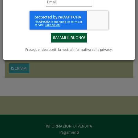
Libri dell'autore: Silvia Perez-Vitoria
NEWSLETTER
Iscriviti adesso alla newsletter di LEF Firenze, verrai sempre aggiornato sulle
offerte e le novità in arrivo.
Proseguendo accetti la nostra
informativa sulla privacy
.
ISCRIVIMI
INFORMAZIONI DI VENDITA
Pagamenti