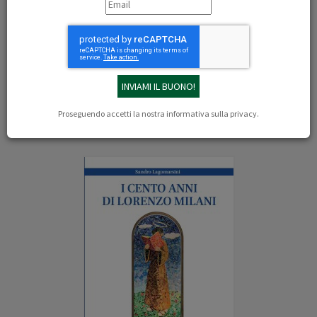
01/10/2024
Redazione
SCARICA IL PDF
Il libro
Proseguendo accetti la nostra
informativa sulla privacy
.