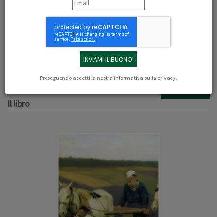
16/06/2009
Giovanni Pallanti
Una doppia recensione di Pallanti su due libri della LEF che riportano
alla memoria due personaggi storici ed emblematici: Tolstoj e
Savonarola. "Lev Tosltoj ha segnato con i suoi romanzi e i suoi saggi
sulla spiritualità e la religione il corso morale e intellettuale
dell'umanitò..."
Proseguendo accetti la nostra
informativa sulla privacy
.
SCARICA IL PDF
Il libro