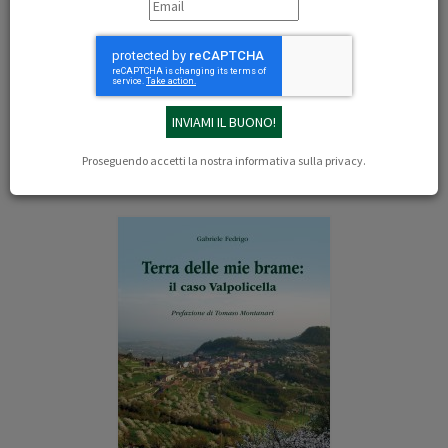
13/04/2024
Laura Sestini
(
https://www.theblackcoffee.
eu/terra-delle-mie-brame-il-caso-valpolicella/
)
Il libro
Proseguendo accetti la nostra
informativa sulla privacy
.