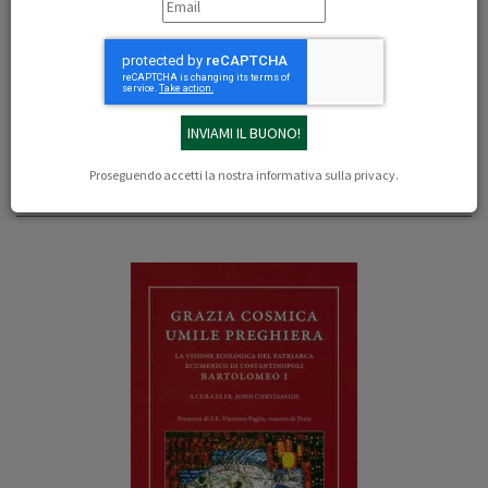
17/01/2008
Michele Brancale
I cristiani vanno in cerca di unità. In questo contesto assume
particolare importanza la presentazione che si terrà nella chiesa
greco-ortodossa di San Jacopo Apostolo del libro sull'ambiente del
patriarca di Costantinopoli Bartolomeo I, pubblicato dalla Libreria
Editrice Fiorentina, "Grazia Cosmica umile preghiera".
Proseguendo accetti la nostra
informativa sulla privacy
.
Il libro