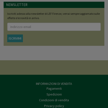
NEWSLETTER
Iscriviti adesso alla newsletter di LEF Firenze, verrai sempre aggiornato sulle
offerte e le novità in arrivo.
ISCRIVIMI
INFORMAZIONI DI VENDITA
Pagamenti
Spedizioni
Condizioni di vendita
Privacy policy