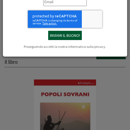
21/05/2012
Redazione
Il libro contiene i saggi più importanti in materia usciti nelle varie
edizioni internazionali dell'Ecologist e alcuni inediti che portano la
firma tra gli altri di Edward Goldsmith, Vandana Shiva, Jerry Mander,
Bruce Chatwin, con il contributo fondamentale di Survival
International.
Proseguendo accetti la nostra
informativa sulla privacy
.
SCARICA IL PDF
Il libro