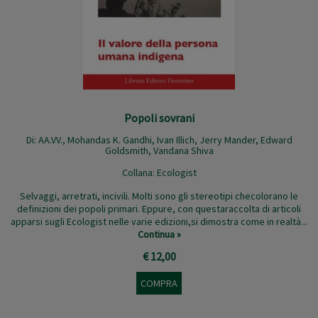
Popoli sovrani
Di: AA.VV.,
Mohandas K. Gandhi
,
Ivan Illich
,
Jerry Mander
,
Edward
Goldsmith
,
Vandana Shiva
Collana:
Ecologist
Selvaggi, arretrati, incivili. Molti sono gli stereotipi checolorano le
definizioni dei popoli primari. Eppure, con questaraccolta di articoli
apparsi sugli Ecologist nelle varie edizioni,si dimostra come in realtà...
Continua »
€ 12,00
COMPRA