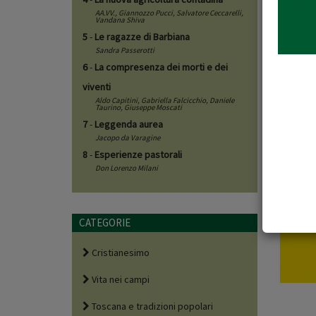
AA.VV.,
Giannozzo Pucci
,
Salvatore Ceccarelli
,
Siete int
Vandana Shiva
5
-
Le ragazze di Barbiana
Sandra Passerotti
Il libro
6
-
La compresenza dei morti e dei
viventi
Aldo Capitini
,
Gabriella Falcicchio
,
Daniele
Taurino
,
Giuseppe Moscati
7
-
Leggenda aurea
Jacopo da Varagine
8
-
Esperienze pastorali
Don Lorenzo Milani
CATEGORIE
Cristianesimo
Vita nei campi
Toscana e tradizioni popolari