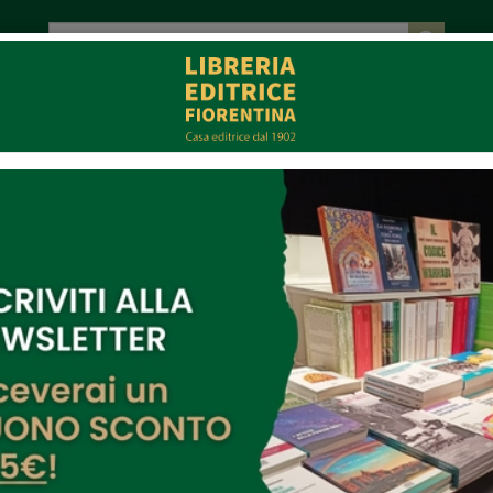
tot. € 0,00
EVENTI
COLLABORAZIONI
CONTATTI
CE
MULTIMEDIA
nimagazine.it
3/2022
no mi ha aiutata a perdonarmi
per gli errori che facevo ma ha anche cambiato la mia visione
o stralcio dell'intervista fatta dall'autrice Laura Bianchi a internimagazine.it