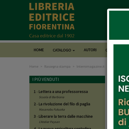
HOME
AUTORI
CATALOGO
CASA EDITRI
Home
Rassegna stampa
Internimagazine.it
Inter
I PIÙ VENDUTI
1
-
Lettera a una professoressa
09/0
Scuola di Barbiana
2
-
La rivoluzione del filo di paglia
Masanobu Fukuoka
3
-
Liberare la terra dalle macchine
"Il giardi
L'Atelier Paysan
Un piccol
4
-
La nuova agricoltura contadina