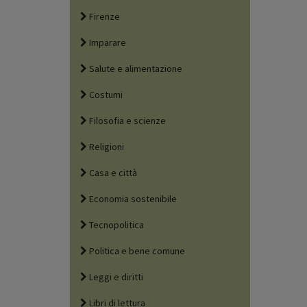
Firenze
Imparare
Salute e alimentazione
Costumi
Filosofia e scienze
Religioni
Casa e città
Economia sostenibile
Tecnopolitica
Politica e bene comune
Leggi e diritti
Libri di lettura