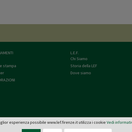
AMENTI
L.E.F.
Chi Siamo
e stampa
Storia della LEF
ter
Dove siamo
RAZIONI
miglior esperienza possibile www.lef.firenze.it utilizza i cookie
Vedi informati
L.E.F. - Via de' Pucci, 4 - 50122 Firenze
Tel: 055 579921 - Fax: 055 2399342 - C.F. e P.IVA 03745190482 -
editrice@lef.firenze.it