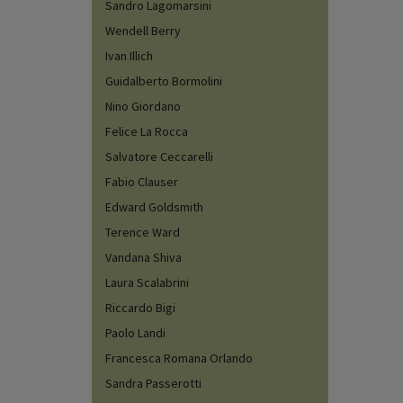
Sandro Lagomarsini
Wendell Berry
Ivan Illich
Guidalberto Bormolini
Nino Giordano
Felice La Rocca
Salvatore Ceccarelli
Fabio Clauser
Edward Goldsmith
Terence Ward
Vandana Shiva
Laura Scalabrini
Riccardo Bigi
Paolo Landi
Francesca Romana Orlando
Sandra Passerotti