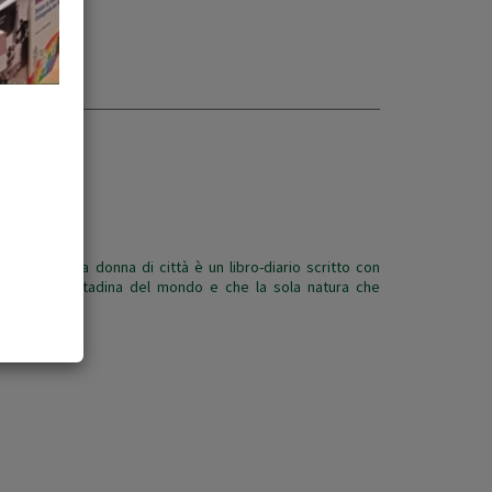
agna di una donna di città è un libro-diario scritto con
a milanese, cittadina del mondo e che la sola natura che