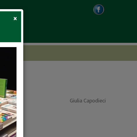
Close
×
Giulia Capodieci
 bucolica.."