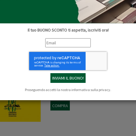
eressati a saperne di più?
Potrete leggere l'intera intervista qui
Il tuo BUONO SCONTO ti aspetta, iscriviti ora!
L' Erba corre quando vuole
Di:
Laura Bianchi
Collana:
Quaderni d'Ontignano
L'Erba corre quando vuole – Quaderno di camp
abilità da Laura Bianchi, giornalista di mod
conosce,...
Continua »
Proseguendo accetti la nostra
informativa sulla privacy
.
€ 16,00
COMPRA