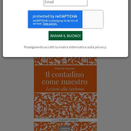
03/06/2025
Leonardo Servadio
https://www.frontiere.info/marcel-jousse-lautenticita-del-contadino-
nellepoca-dei-robot/
Il libro
Proseguendo accetti la nostra
informativa sulla privacy
.