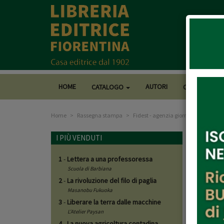
HOME
AUTORI
CATALOGO
CASA EDITRI
Home
Rassegna stampa
Fidest - agenzia giornalistica
Fides
I PIÙ VENDUTI
1
-
Lettera a una professoressa
23/1
Scuola di Barbiana
2
-
La rivoluzione del filo di paglia
https:/
Masanobu Fukuoka
3
-
Liberare la terra dalle macchine
L'Atelier Paysan
Il libro
4
-
La nuova agricoltura contadina