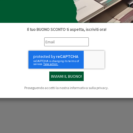
La Campana
Di:
Sergio Mottola
,
Patrizio Pacini
Il tuo BUONO SCONTO ti aspetta, iscriviti ora!
Collana:
Finestre
È la storia di due campanili e di una sola cam
della Toscana.. L'inatteso ritrovamento dell
interesse...
Continua »
€ 16,00
COMPRA
Proseguendo accetti la nostra
informativa sulla privacy
.