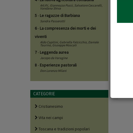
AA.VV.,
Giannozzo Pucci
,
Salvatore Ceccarelli
,
Vandana Shiva
5
-
Le ragazze di Barbiana
Sandra Passerotti
6
-
La compresenza dei morti e dei
viventi
Aldo Capitini
,
Gabriella Falcicchio
,
Daniele
Taurino
,
Giuseppe Moscati
7
-
Leggenda aurea
Jacopo da Varagine
8
-
Esperienze pastorali
Don Lorenzo Milani
CATEGORIE
Cristianesimo
Vita nei campi
Toscana e tradizioni popolari