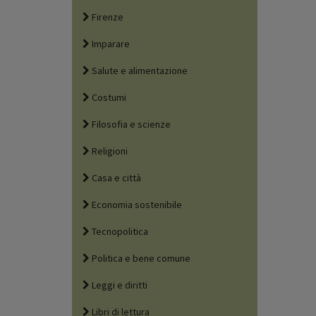
Firenze
Imparare
Salute e alimentazione
Costumi
Filosofia e scienze
Religioni
Casa e città
Economia sostenibile
Tecnopolitica
Politica e bene comune
Leggi e diritti
Libri di lettura