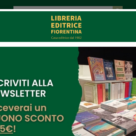
tot. € 0,00
EVENTI
COLLABORAZIONI
CONTATTI
CE
MULTIMEDIA
t - agenzia giornalistica
2/2024
/wordpress.com/post/fidest.wordpress.com/386627