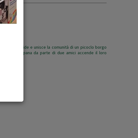
pana, che divide e unisce la comunità di un picoclo borgo
a vecchia campana da parte di due amici accende il loro