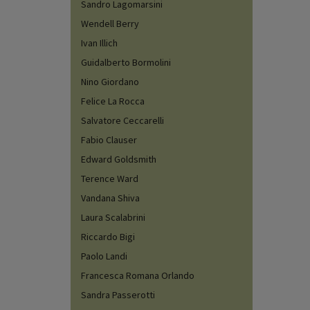
Sandro Lagomarsini
Wendell Berry
Ivan Illich
Guidalberto Bormolini
Nino Giordano
Felice La Rocca
Salvatore Ceccarelli
Fabio Clauser
Edward Goldsmith
Terence Ward
Vandana Shiva
Laura Scalabrini
Riccardo Bigi
Paolo Landi
Francesca Romana Orlando
Sandra Passerotti