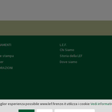
AMENTI
L.E.F.
Chi Siamo
e stampa
Storia della LEF
ter
Dove siamo
RAZIONI
miglior esperienza possibile www.lef.firenze.it utilizza i cookie
Vedi informati
L.E.F. - Via de' Pucci, 4 - 50122 Firenze
Tel: 055 579921 - Fax: 055 2399342 - C.F. e P.IVA 03745190482 -
editrice@lef.firenze.it