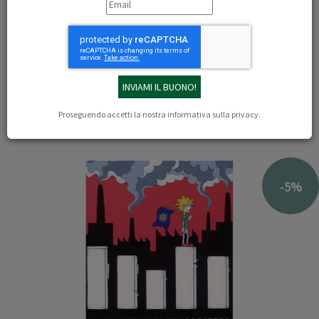
09/03/2016
Alessandra Pedranghelu
Per leggere la recensione di Alessandra Pedranghelu del libro
La
marcia dei frigoriferi verso il polo nord
CLICCA QUI
Il libro
Proseguendo accetti la nostra
informativa sulla privacy
.
-5%